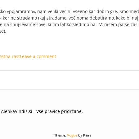
ensko »pojamramo«, nam veliki večini vseeno kar dobro gre. Smo me
no, ker ne stradamo (kaj stradamo, večinoma debatiramo, kako bi naj
de na shujševalne šove, ki jim lahko sledimo na TV; nisem pa še zasl
ce).
stna rast
Leave a comment
AlenkaVindis.si - Vse pravice pridržane.
Theme:
Vogue
by Kaira