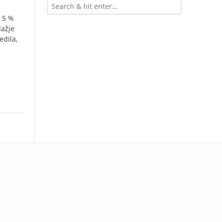
d 5 %
lažje
edila,