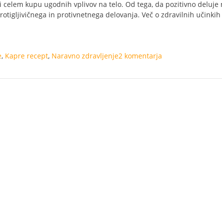
pri celem kupu ugodnih vplivov na telo. Od tega, da pozitivno deluje
protigljivičnega in protivnetnega delovanja. Več o zdravilnih učinkih
e
,
Kapre recept
,
Naravno zdravljenje
2 komentarja