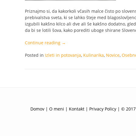
Priznajmo si, da kakorkoli včasih malce čisto po slov
prebivalstva sveta, ki se lahko šteje med blagoslovlje
izgubili kakšno kilco ali dve ali še kakšno dodatno, gle
da bi se lotili šova, kako porediti uboge shirane Sloven
“Kako
Continue reading
→
sem
Posted in
Izleti in potovanja
stradala
,
Kulinarika
,
Novice
,
Osebno
na
Božični
večer”
Domov
|
O meni
|
Kontakt
|
Privacy Policy
| © 2017 