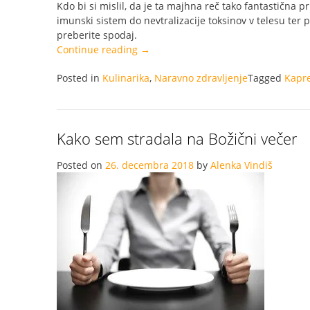
Kdo bi si mislil, da je ta majhna reč tako fantastična 
imunski sistem do nevtralizacije toksinov v telesu ter 
preberite spodaj.
“Kapre-
Continue reading
→
wow,
Posted in
Kulinarika
kaj
,
Naravno zdravljenje
Tagged
Kapr
vse
zmorejo!”
Kako sem stradala na Božični večer
Posted on
26. decembra 2018
by
Alenka Vindiš