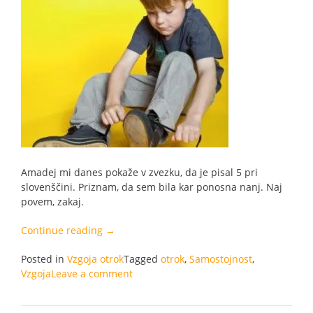
Amadej mi danes pokaže v zvezku, da je pisal 5 pri
slovenščini. Priznam, da sem bila kar ponosna nanj. Naj
povem, zakaj.
“Občudovanje
Continue reading
→
sošolca,
Posted in
Vzgoja otrok
ki
Tagged
otrok
,
Samostojnost
,
Vzgoja
Leave a comment
ne
stoka
in