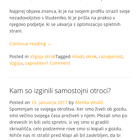
Najprej objava znanca, ki je na svojem profilu izrazil svoje
nezadovoljstvo s študentko, ki je prišla na prakso v
njegovo podjetje, ki se ukvarja s optimizacijo spletnih
strani.
“Bodo
Continue reading
→
naši
Posted in
Vzgoja otrok
otroci
Tagged
mladi
,
otrok
,
razvajenost
,
Vzgoja
,
zaposlitev
1 Comment
pripravljeni
na
življenje?”
Kam so izginili samostojni otroci?
Posted on
13. januarja 2017
by
Alenka Vindiš
Spominjam se svojega otroštva. Ker smo živeli ob gozdu,
smo večino svojega časa preživeli v njem. Plezali smo po
drevesih in bili zelo spretni, iz vej smo si gradili
skrivališča, celo podzemne rove smo si kopali v gozdu.
Nihče nas ni strašil pred klopi ali bil zaskrbljen, da bi