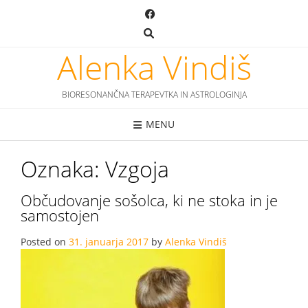
Skip
to
content
Alenka Vindiš
BIORESONANČNA TERAPEVTKA IN ASTROLOGINJA
MENU
Oznaka:
Vzgoja
Občudovanje sošolca, ki ne stoka in je
samostojen
Posted on
31. januarja 2017
by
Alenka Vindiš