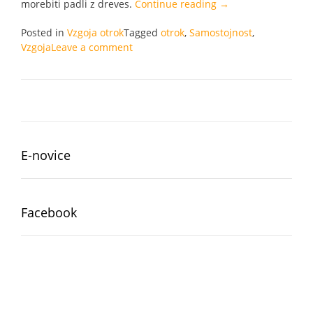
“Kam
morebiti padli z dreves.
Continue reading
→
so
Posted in
Vzgoja otrok
Tagged
otrok
,
Samostojnost
izginili
,
Vzgoja
Leave a comment
samostojni
otroci?”
E-novice
Facebook