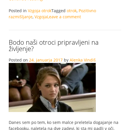
otroka
Posted in
Vzgoja otrok
učim
Tagged
otrok
,
Pozitivno
razmišljanje
,
Vzgoja
pozitivnega
Leave a comment
razmišljanja”
Bodo naši otroci pripravljeni na
življenje?
Posted on
24. januarja 2017
by
Alenka Vindiš
Danes sem po tem, ko sem malce preletela dogajanje na
facebooku, naletela na dve zadevi, ki sta mi padli v oči.