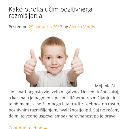
je
Kako otroka učim pozitivnega
samostojen”
razmišljanja
Posted on
29. januarja 2017
by
Alenka Vindiš
Moj mlajši
sin stvari pogosto vidi zelo negatvno. Ne vem točno zakaj,
a kar malo je nagnjen k pesimističnemu razmišljanju. In
to ob mami, ki se že mnoga leta trudi z osebnostno rastjo,
pozitivnim razmišljanjem, hvaležnostjo ipd. Saj ne rečem,
da mi to vedno uspeva, ampak naravnanost pa je prava.
“Kako
Continue reading
→