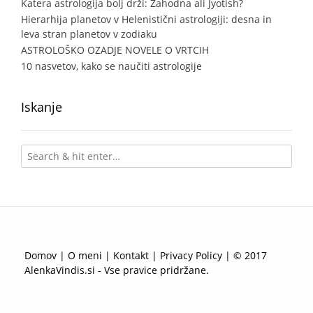
Katera astrologija bolj drži: Zahodna ali Jyotish?
Hierarhija planetov v Helenistični astrologiji: desna in
leva stran planetov v zodiaku
ASTROLOŠKO OZADJE NOVELE O VRTCIH
10 nasvetov, kako se naučiti astrologije
Iskanje
Domov
|
O meni
|
Kontakt
|
Privacy Policy
| © 2017
AlenkaVindis.si - Vse pravice pridržane.