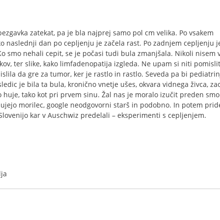
 bezgavka zatekat, pa je bla najprej samo pol cm velika. Po vsakem
o naslednji dan po cepljenju je začela rast. Po zadnjem cepljenju je
 Ko smo nehali cepit, se je počasi tudi bula zmanjšala. Nikoli nisem 
ov, ter slike, kako limfadenopatija izgleda. Ne upam si niti pomislit,
islila da gre za tumor, ker je rastlo in rastlo. Seveda pa bi pediatri
osledic je bila ta bula, kronično vnetje ušes, okvara vidnega živca, z
o huje, tako kot pri prvem sinu. Žal nas je moralo izučit preden smo
nujejo morilec, google neodgovorni starš in podobno. In potem prid
 Slovenijo kar v Auschwiz predelali – eksperimenti s cepljenjem.
ja