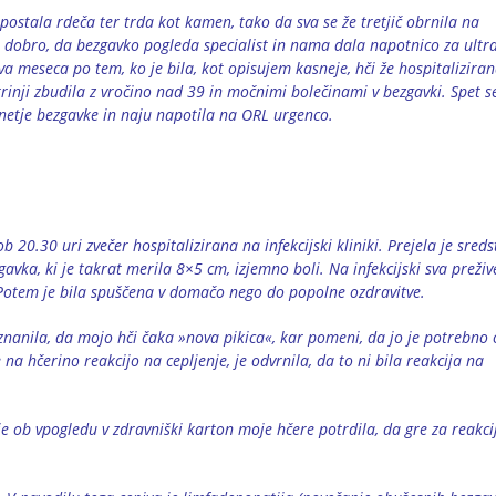
ostala rdeča ter trda kot kamen, tako da sva se že tretjič obrnila na
 dobro, da bezgavko pogleda specialist in nama dala napotnico za ultra
a meseca po tem, ko je bila, kot opisujem kasneje, hči že hospitaliziran
trinji zbudila z vročino nad 39 in močnimi bolečinami v bezgavki. Spet 
 vnetje bezgavke in naju napotila na ORL urgenco.
b 20.30 uri zvečer hospitalizirana na infekcijski kliniki. Prejela je sreds
avka, ki je takrat merila 8×5 cm, izjemno boli. Na infekcijski sva prežive
. Potem je bila spuščena v domačo nego do popolne ozdravitve.
nanila, da mojo hči čaka »nova pikica«, kar pomeni, da jo je potrebno c
 na hčerino reakcijo na cepljenje, je odvrnila, da to ni bila reakcija na
 je ob vpogledu v zdravniški karton moje hčere potrdila, da gre za reakci