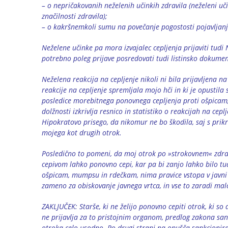
– o nepričakovanih neželenih učinkih zdravila (neželeni uč
značilnosti zdravila);
– o kakršnemkoli sumu na povečanje pogostosti pojavljanj
Neželene učinke pa mora izvajalec cepljenja prijaviti tudi 
potrebno poleg prijave posredovati tudi listinsko dokumen
Neželena reakcija na cepljenje nikoli ni bila prijavljena na
reakcije na cepljenje spremljala mojo hči in ki je opustil
posledice morebitnega ponovnega cepljenja proti ošpicam
dolžnosti izkrivlja resnico in statistiko o reakcijah na cepl
Hipokratovo prisego, da nikomur ne bo škodila, saj s prikr
mojega kot drugih otrok.
Posledično to pomeni, da moj otrok po »strokovnem« zdravn
cepivom lahko ponovno cepi, kar pa bi zanjo lahko bilo tu
ošpicam, mumpsu in rdečkam, nima pravice vstopa v javni 
zameno za obiskovanje javnega vrtca, in vse to zaradi ma
ZAKLJUČEK: Starše, ki ne želijo ponovno cepiti otrok, ki so d
ne prijavlja za to pristojnim organom, predlog zakona sankci
otroka celo usodno. Po drugi strani pa opušča sankcioniran