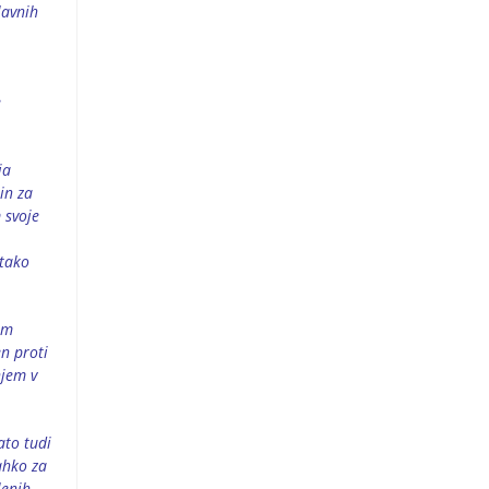
lavnih
e
ja
in za
 svoje
 tako
im
n proti
njem v
ato tudi
lahko za
lenih