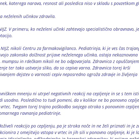
inek, katerega narava, resnost ali posledica niso v skladu s povzetkom g
a neželenih učinkov zdravila.
NIJZ. V primeru, ko neželeni učinki zahtevajo specialistično obravnavo, j
tacijo.
 NIJZ, nikoli Centru za farmakovigilanco. Pediatrinja, ki je ves čas trajan
a svojo zakonsko dolžnost prijave neželenega učinka, ostaja nekaznovana 
, mumpsu in rdečkam nikoli ne bo odgovarjala. Zdravnica z opuščanjem
jenje ter tako ustvarja sliko, da so cepiva varna. Zdravnica torej krši
ivanjem dejstev o varnosti cepiv neposredno ogroža zdravje in življenja
iškem mnenju ni utrpel negativnih reakcij na cepljenje in se s tem ist
di usodno. Posledično to tudi pomeni, da v kolikor ne bo ponovno ceplje
vrtec. Tvegam torej trajno poškodbo svojega otroka s ponovnim ceplje
lomarnega ravnanja pediatrinje.
oživeli reakcijo po cepljenju, pa je stroka noče in ne želi priznati in je z
onira z omejitvijo vstopa v vrtec in jih sili v ponovno cepljenje, ki je 
je (disciplinsko, odškodninsko in kazensko) zdravnikov, ki prijavo neže