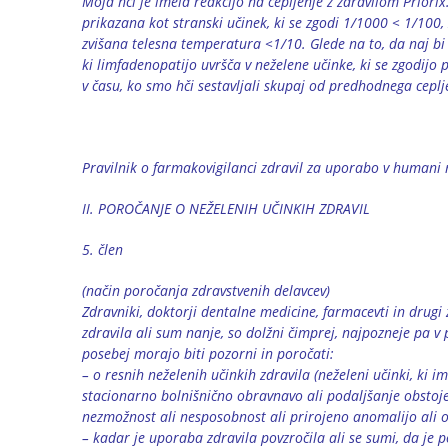
Moja hči je imela reakcijo na cepljenje z zdravilom Priori
prikazana kot stranski učinek, ki se zgodi 1/1000 < 1/100,
zvišana telesna temperatura <1/10. Glede na to, da naj bi 
ki limfadenopatijo uvršča v neželene učinke, ki se zgodijo 
v času, ko smo hči sestavljali skupaj od predhodnega ceplj
Pravilnik o farmakovigilanci zdravil za uporabo v humani 
II. POROČANJE O NEŽELENIH UČINKIH ZDRAVIL
5. člen
(način poročanja zdravstvenih delavcev)
Zdravniki, doktorji dentalne medicine, farmacevti in drugi 
zdravila ali sum nanje, so dolžni čimprej, najpozneje pa v
posebej morajo biti pozorni in poročati:
– o resnih neželenih učinkih zdravila (neželeni učinki, ki 
stacionarno bolnišnično obravnavo ali podaljšanje obstoje
nezmožnost ali nesposobnost ali prirojeno anomalijo ali o
– kadar je uporaba zdravila povzročila ali se sumi, da je