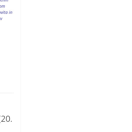
vom
vita in
av
(20.