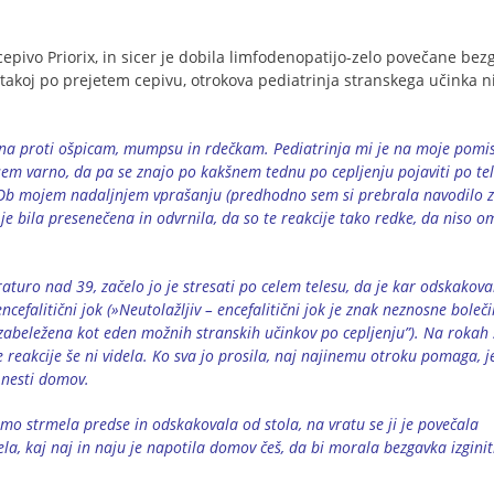
epivo Priorix, in sicer je dobila limfodenopatijo-zelo povečane bez
a takoj po prejetem cepivu, otrokova pediatrinja stranskega učinka n
jena proti ošpicam, mumpsu in rdečkam. Pediatrinja mi je na moje pomis
vsem varno, da pa se znajo po kakšnem tednu po cepljenju pojaviti po te
. Ob mojem nadaljnjem vprašanju (predhodno sem si prebrala navodilo 
s…je bila presenečena in odvrnila, da so te reakcije tako redke, da niso
aturo nad 39, začelo jo je stresati po celem telesu, da je kar odskakova
encefalitični jok (»Neutolažljiv – encefalitični jok je znak neznosne boleč
zabeležena kot eden možnih stranskih učinkov po cepljenju”). Na rokah 
ne reakcije še ni videla. Ko sva jo prosila, naj najinemu otroku pomaga, j
 nesti domov.
mo strmela predse in odskakovala od stola, na vratu se ji je povečala
la, kaj naj in naju je napotila domov češ, da bi morala bezgavka izginit