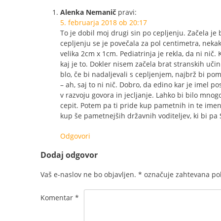
Alenka Nemanič
pravi:
5. februarja 2018 ob 20:17
To je dobil moj drugi sin po cepljenju. Začela je
cepljenju se je povečala za pol centimetra, nekak
velika 2cm x 1cm. Pediatrinja je rekla, da ni nič.
kaj je to. Dokler nisem začela brat stranskih učink
blo, če bi nadaljevali s cepljenjem, najbrž bi pom
– ah, saj to ni nič. Dobro, da edino kar je imel p
v razvoju govora in jecljanje. Lahko bi bilo mnog
cepit. Potem pa ti pride kup pametnih in te ime
kup še pametnejših državnih voditeljev, ki bi pa
Odgovori
Dodaj odgovor
Vaš e-naslov ne bo objavljen.
*
označuje zahtevana pol
Komentar
*