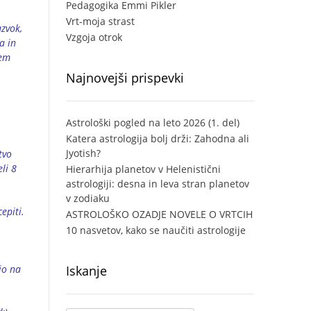
Pedagogika Emmi Pikler
Vrt-moja strast
zvok,
Vzgoja otrok
a in
sem
Najnovejši prispevki
Astrološki pogled na leto 2026 (1. del)
Katera astrologija bolj drži: Zahodna ali
Jyotish?
tvo
li 8
Hierarhija planetov v Helenistični
astrologiji: desna in leva stran planetov
v zodiaku
epiti.
ASTROLOŠKO OZADJE NOVELE O VRTCIH
10 nasvetov, kako se naučiti astrologije
jo na
Iskanje