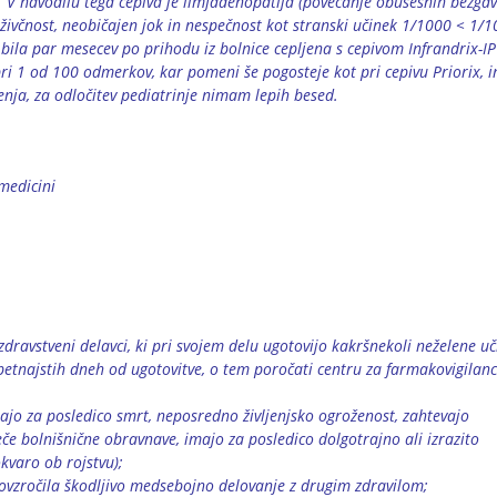
x. V navodilu tega cepiva je limfadenopatija (povečanje obušesnih bezgav
 živčnost, neobičajen jok in nespečnost kot stranski učinek 1/1000 < 1/1
bila par mesecev po prihodu iz bolnice cepljena s cepivom Infrandrix-IP
pri 1 od 100 odmerkov, kar pomeni še pogosteje kot pri cepivu Priorix, i
enja, za odločitev pediatrinje nimam lepih besed.
medicini
zdravstveni delavci, ki pri svojem delu ugotovijo kakršnekoli neželene u
 petnajstih dneh od ugotovitve, o tem poročati centru za farmakovigilanc
imajo za posledico smrt, neposredno življenjsko ogroženost, zahtevajo
če bolnišnične obravnave, imajo za posledico dolgotrajno ali izrazito
kvaro ob rojstvu);
 povzročila škodljivo medsebojno delovanje z drugim zdravilom;