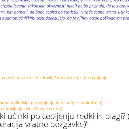
eizpolnjevanja zakonskih obveznosti nikoli ne bo priznala, da je s cepi
rt, kar pomeni, da bodo cepiva po statistiki NIJZ še vedno varna, učinko
da s samoplačniškimi testi dokazujejo, da je njihov otrok poškodovan pr
o neželenih učinkih zdravil
,
Stranski učinki po cepljenju
 zgodba-epilepsija po cepljenju in Aspergerjev sindrom)
 (zdravljenje avtističnega otroka)
ki učinki po cepljenju redki in blagi? 
eracija vratne bezgavke)
”