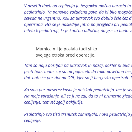
V desetih dneh od cepljenja je bezgavka močno narasla in p
pediatrinjo. Ta ponovno začudena pove, da bi bilo mogoče
seveda ne urgentno. Rok za ultrazvok sva dobila šele čez dv
operirana. Hči se je naslednje jutro po pregledu pri pedia
hitela k pediatrinji, ki je končno odločila, da gre za hudo
Mamica mi je poslala tudi sliko
svojega otroka pred operacijo.
Tam so naju pošiljali na ultrazvok in nazaj, dokler ni bila o
proti bolečinam, saj so mi pojasnili, da tako povečana bezg
dni, nato še par dni na ORL, kjer so ji bezgavko operirali
Ko smo par mesecev kasneje obiskali pediatrinjo, me je sez
Na moje vprašanje, ali se ji ne zdi, da to ni primerno glede
cepljenje, temveč zgolj naključje.
Pediatrinjo sva tisti trenutek zamenjala, nova pediatrinja
cepljenje.