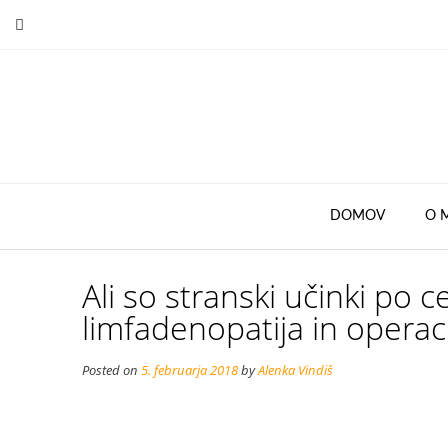
Skip
to
content
DOMOV
O 
Ali so stranski učinki po c
limfadenopatija in operac
Posted on
5. februarja 2018
by
Alenka Vindiš