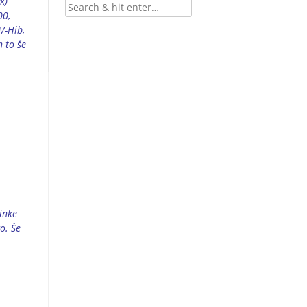
k)
00,
V-Hib,
n to še
činke
o. Še