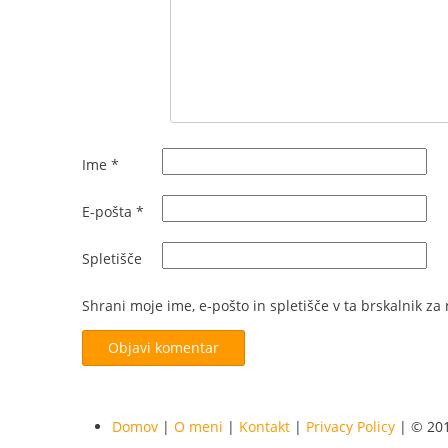
Ime
*
E-pošta
*
Spletišče
Shrani moje ime, e-pošto in spletišče v ta brskalnik za
Domov
|
O meni
|
Kontakt
|
Privacy Policy
| © 201