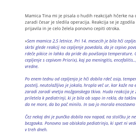
Mamica Tina mi je pisala o hudih reakcijah hčerke na c
zaradi česar je sledila operacija. Reakcija se je zgodil
prijavila in je celo želela ponovno cepiti otroka.
»
Sem mamica 2,5 letnice. Pri 14. mesecih je bila hči cepl
skrbi glede reakcij na cepljenje povedala, da je cepivo po
rdeče pikice in lahko da pride do povišanja temperature
cepljenje s cepivom Priorix), kaj pa meningitis, encefaliti
vredne.
Po enem tednu od cepljenja je hči dobila rdeč osip, temper
postelj, neutolažljivo je jokala, hropla več ur, kar kaže na 
zaradi zaradi vnetja možganskega tkiva. Huda reakcija je 
priletela k pediatrinji, ki je bila ob sapo in rekla, da takš
da ne more, da bo pač minilo. In sva jo morala enostavno
Čez nekaj dni je punčka dobila nov napad, na stolčku je ne
bezgavka. Ponovno sva obiskala pediatrinjo, ki spet ni vede
v treh dneh.