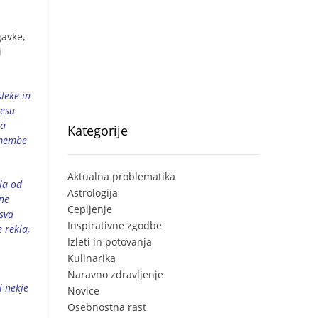
gavke,
i
leke in
lesu
za
Kategorije
 omembe
Aktualna problematika
la od
Astrologija
ine
Cepljenje
sva
Inspirativne zgodbe
e rekla,
Izleti in potovanja
Kulinarika
Naravno zdravljenje
i nekje
Novice
Osebnostna rast