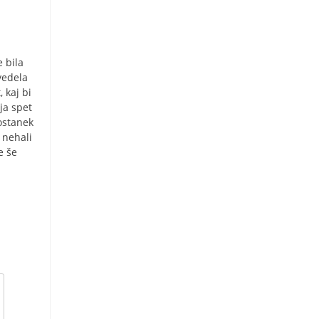
 bila
vedela
 kaj bi
nja spet
aostanek
 nehali
e še