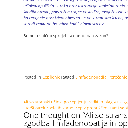
učinkov opuščajo. Stroka brez ustreznega sankcioniranja n
škodila otroku, povzročila trajne posledice, mogoče celo sm
bo cepljenje brez izjem obvezno. In na strani staršev bo, 
zaradi cepiv, da bo lahko hodil v javni vrtec.«
Bomo resnično sprejeli tak nehuman zakon?
Posted in
Cepljenje
Tagged
Limfadenopatija
,
Poročanje 
Post
Ali so stranski učinki po cepljenju redki in blagi?(19.
navigation
Starši otrok zbolelih zaradi cepiv prepuščeni sami sebi
One thought on “
Ali so strans
zgodba-limfadenopatija in op