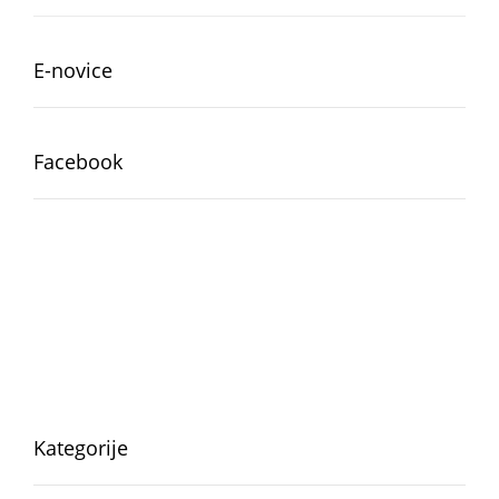
domačo
hrano”
E-novice
Facebook
Kategorije