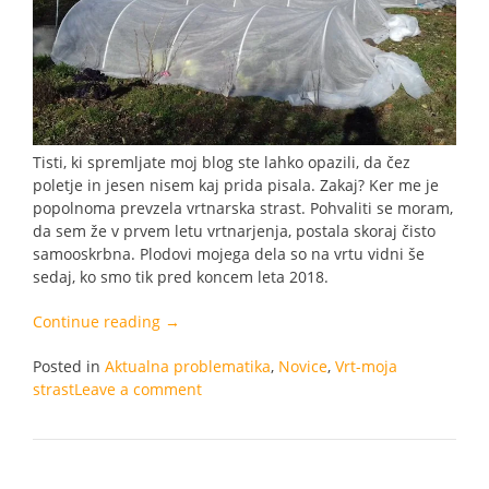
Tisti, ki spremljate moj blog ste lahko opazili, da čez
poletje in jesen nisem kaj prida pisala. Zakaj? Ker me je
popolnoma prevzela vrtnarska strast. Pohvaliti se moram,
da sem že v prvem letu vrtnarjenja, postala skoraj čisto
samooskrbna. Plodovi mojega dela so na vrtu vidni še
sedaj, ko smo tik pred koncem leta 2018.
“Zelenjava
Continue reading
→
pod
Posted in
Aktualna problematika
tuneli
,
Novice
,
Vrt-moja
strast
Leave a comment
pozimi-
način
samooskrbe
z
zdravo