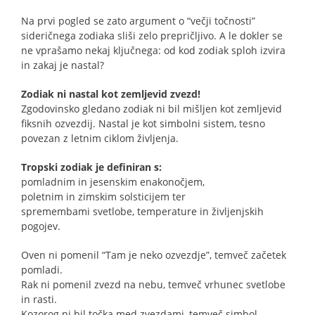
Na prvi pogled se zato argument o “večji točnosti”
sideričnega zodiaka sliši zelo prepričljivo. A le dokler se
ne vprašamo nekaj ključnega: od kod zodiak sploh izvira
in zakaj je nastal?
Zodiak ni nastal kot zemljevid zvezd!
Zgodovinsko gledano zodiak ni bil mišljen kot zemljevid
fiksnih ozvezdij. Nastal je kot simbolni sistem, tesno
povezan z letnim ciklom življenja.
Tropski zodiak je definiran s:
pomladnim in jesenskim enakonočjem,
poletnim in zimskim solsticijem ter
spremembami svetlobe, temperature in življenjskih
pogojev.
Oven ni pomenil “Tam je neko ozvezdje”, temveč začetek
pomladi.
Rak ni pomenil zvezd na nebu, temveč vrhunec svetlobe
in rasti.
Kozorog ni bil točka med zvezdami, temveč simbol