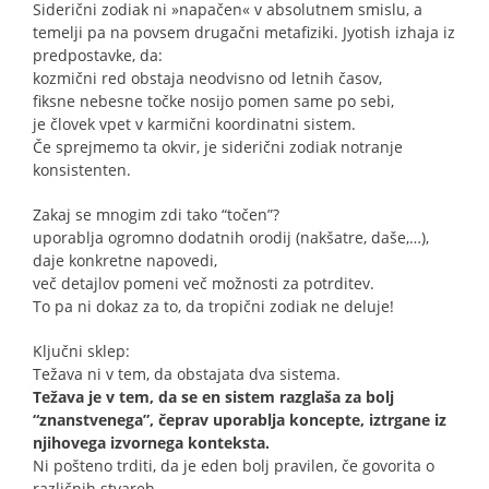
Siderični zodiak ni »napačen« v absolutnem smislu, a
temelji pa na povsem drugačni metafiziki. Jyotish izhaja iz
predpostavke, da:
kozmični red obstaja neodvisno od letnih časov,
fiksne nebesne točke nosijo pomen same po sebi,
je človek vpet v karmični koordinatni sistem.
Če sprejmemo ta okvir, je siderični zodiak notranje
konsistenten.
Zakaj se mnogim zdi tako “točen”?
uporablja ogromno dodatnih orodij (nakšatre, daše,…),
daje konkretne napovedi,
več detajlov pomeni več možnosti za potrditev.
To pa ni dokaz za to, da tropični zodiak ne deluje!
Ključni sklep:
Težava ni v tem, da obstajata dva sistema.
Težava je v tem, da se en sistem razglaša za bolj
“znanstvenega”, čeprav uporablja koncepte, iztrgane iz
njihovega izvornega konteksta.
Ni pošteno trditi, da je eden bolj pravilen, če govorita o
različnih stvareh.