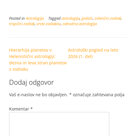
Posted in
Astrologija
Tagged
astrologija
,
jyotish
,
siderični zodiak
,
tropični zodiak
,
vrste zodiakov
,
zahodna astrologija
Post
Hierarhija planetov v
Astrološki pogled na leto
navigation
Helenistični astrologiji:
2026 (1. del)
desna in leva stran planetov
v zodiaku
Dodaj odgovor
Vaš e-naslov ne bo objavljen.
*
označuje zahtevana polja
Komentar
*