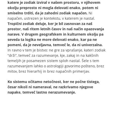
katere je zodiak izviral v našem prostoru, v njihovem
okolju preprosto ni mogla delovati enako, potem ni
smiselno trditi, da je zahodni zodiak napačen.
Ni
napačen, ustrezen je kontekstu, v katerem je nastal.
Tropični zodiak deluje, ker je bil zasnovan za naš
prostor, naš ritem letnih časov in naš način opazovanja
narave. V drugem geografskem in kulturnem okolju pa
seveda ta logika ne more delovati enako, kar pa ne
pomeni, da je neveljavna, temveč le, da ni univerzalna.
In ravno v tem je bistvo: ne gre za vprašanje, kateri zodiak
“drži”, temveč za razumevanje, kje, zakaj in na kakšnih
temeljih je posamezen sistem sploh nastal. Šele s tem
razumevanjem lahko o astrologiji govorimo pošteno, brez
mitov, brez hierarhij in brez napačnih primerjav.
Ko sistemu očitamo netočnost, ker ne počne tistega,
česar nikoli ni nameraval, ne razkrivamo njegove
napake, temveč lastno nerazumevanje.