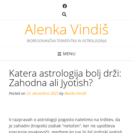
Skip
to
content
Alenka Vindiš
BIORESONANČNA TERAPEVTKA IN ASTROLOGINJA
MENU
Katera astrologija bolj drži:
Zahodna ali Jyotish?
Posted on
23. decembra 2025
by
Alenka Vindiš
V razpravah o astrologiji pogosto naletimo na trditev, da
je zahodni (tropski) zodiak “netočen”, ker ne upošteva
precesije enakonočij, medtem ko naj bi bil indijski Jyotish