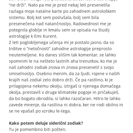
“ne drži”. Nato pa me je pred nekaj leti presenetila
razlaga moje natalne karte po zahodnem astrološkem
sistemu. Bolj kot sem poslušala, bolj sem bila
presenečena nad natančnostjo. Radovednost me je
potegnila globlje in kmalu sem se vpisala na študij
astrologije k Emi Kurent.
Z leti poglobljenega učenja mi je postalo jasno, da so
trditve o “netočnosti” zahodne astrologije preprosto
neutemeljene. Ko danes slišim tak komentar, se lahko
spomnim le na nešteto lastnih aha trenutkov, ko me je
naš zahodni zodiak znova in znova presenetil s svojo
smiselnostjo. Osebno menim, da za ljudi, rojene v naših
krajih naš zodial zelo dobro drži. Če pa rastlino, ki je
prilagojena nekemu okolju, iztrgaš iz njenega domačega
okolja, prestaviš v druge klimatske pogoje in pričakuješ,
da bo bogato obrodila, si lahko razočaran. Hitro te lahko
zavede mnenje, da rastlina ni dobra, ker ne rodi obilno in
se ne vpašaš po vzroku le-tega.
Kako potem deluje siderični zodiak?
Tu je pomembno biti pošten.