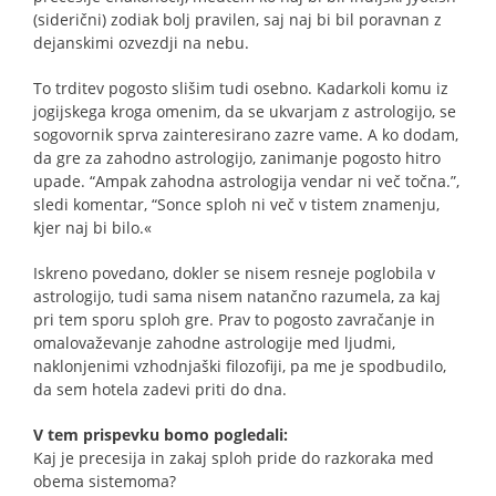
(siderični) zodiak bolj pravilen, saj naj bi bil poravnan z
dejanskimi ozvezdji na nebu.
To trditev pogosto slišim tudi osebno. Kadarkoli komu iz
jogijskega kroga omenim, da se ukvarjam z astrologijo, se
sogovornik sprva zainteresirano zazre vame. A ko dodam,
da gre za zahodno astrologijo, zanimanje pogosto hitro
upade. “Ampak zahodna astrologija vendar ni več točna.”,
sledi komentar, “Sonce sploh ni več v tistem znamenju,
kjer naj bi bilo.«
Iskreno povedano, dokler se nisem resneje poglobila v
astrologijo, tudi sama nisem natančno razumela, za kaj
pri tem sporu sploh gre. Prav to pogosto zavračanje in
omalovaževanje zahodne astrologije med ljudmi,
naklonjenimi vzhodnjaški filozofiji, pa me je spodbudilo,
da sem hotela zadevi priti do dna.
V tem prispevku bomo pogledali:
Kaj je precesija in zakaj sploh pride do razkoraka med
obema sistemoma?