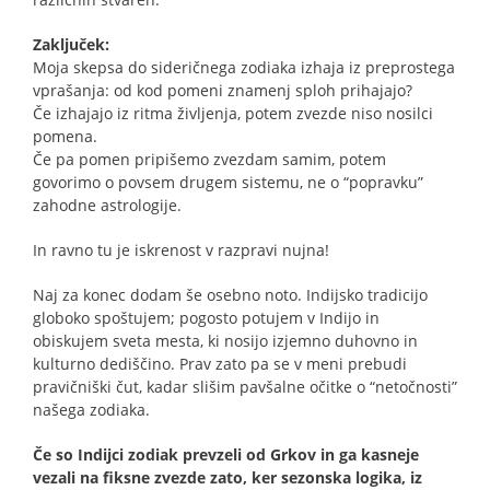
Zaključek:
Moja skepsa do sideričnega zodiaka izhaja iz preprostega
vprašanja: od kod pomeni znamenj sploh prihajajo?
Če izhajajo iz ritma življenja, potem zvezde niso nosilci
pomena.
Če pa pomen pripišemo zvezdam samim, potem
govorimo o povsem drugem sistemu, ne o “popravku”
zahodne astrologije.
In ravno tu je iskrenost v razpravi nujna!
Naj za konec dodam še osebno noto. Indijsko tradicijo
globoko spoštujem; pogosto potujem v Indijo in
obiskujem sveta mesta, ki nosijo izjemno duhovno in
kulturno dediščino. Prav zato pa se v meni prebudi
pravičniški čut, kadar slišim pavšalne očitke o “netočnosti”
našega zodiaka.
Če so Indijci zodiak prevzeli od Grkov in ga kasneje
vezali na fiksne zvezde zato, ker sezonska logika, iz