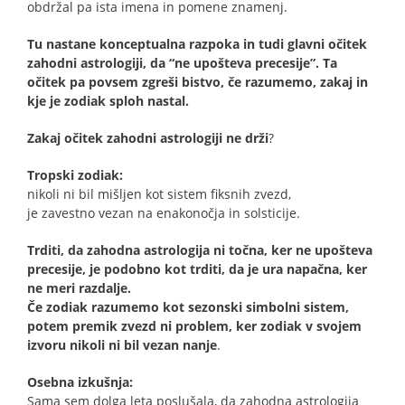
obdržal pa ista imena in pomene znamenj.
Tu nastane konceptualna razpoka in tudi glavni očitek
zahodni astrologiji, da “ne upošteva precesije”. Ta
očitek pa povsem zgreši bistvo, če razumemo, zakaj in
kje je zodiak sploh nastal.
Zakaj očitek zahodni astrologiji ne drži
?
Tropski zodiak:
nikoli ni bil mišljen kot sistem fiksnih zvezd,
je zavestno vezan na enakonočja in solsticije.
Trditi, da zahodna astrologija ni točna, ker ne upošteva
precesije, je podobno kot trditi, da je ura napačna, ker
ne meri razdalje.
Če zodiak razumemo kot sezonski simbolni sistem,
potem premik zvezd ni problem, ker zodiak v svojem
izvoru nikoli ni bil vezan nanje
.
Osebna izkušnja:
Sama sem dolga leta poslušala, da zahodna astrologija