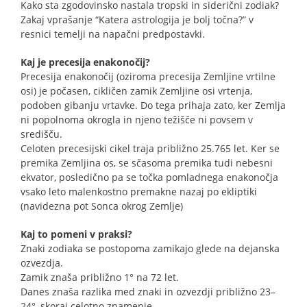
Kako sta zgodovinsko nastala tropski in siderični zodiak?
Zakaj vprašanje “Katera astrologija je bolj točna?” v
resnici temelji na napačni predpostavki.
Kaj je precesija enakonočij?
Precesija enakonočij (oziroma precesija Zemljine vrtilne
osi) je počasen, cikličen zamik Zemljine osi vrtenja,
podoben gibanju vrtavke. Do tega prihaja zato, ker Zemlja
ni popolnoma okrogla in njeno težišče ni povsem v
središču.
Celoten precesijski cikel traja približno 25.765 let. Ker se
premika Zemljina os, se sčasoma premika tudi nebesni
ekvator, posledično pa se točka pomladnega enakonočja
vsako leto malenkostno premakne nazaj po ekliptiki
(navidezna pot Sonca okrog Zemlje)
Kaj to pomeni v praksi?
Znaki zodiaka se postopoma zamikajo glede na dejanska
ozvezdja.
Zamik znaša približno 1° na 72 let.
Danes znaša razlika med znaki in ozvezdji približno 23–
24°, skoraj celotno znamenje.