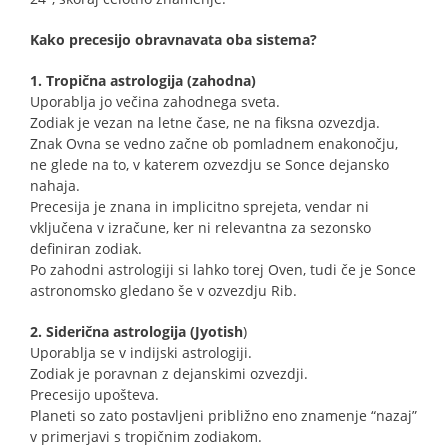
Kako precesijo obravnavata oba sistema?
1. Tropična astrologija (zahodna)
Uporablja jo večina zahodnega sveta.
Zodiak je vezan na letne čase, ne na fiksna ozvezdja.
Znak Ovna se vedno začne ob pomladnem enakonočju,
ne glede na to, v katerem ozvezdju se Sonce dejansko
nahaja.
Precesija je znana in implicitno sprejeta, vendar ni
vključena v izračune, ker ni relevantna za sezonsko
definiran zodiak.
Po zahodni astrologiji si lahko torej Oven, tudi če je Sonce
astronomsko gledano še v ozvezdju Rib.
2. Siderična astrologija (Jyotish
)
Uporablja se v indijski astrologiji.
Zodiak je poravnan z dejanskimi ozvezdji.
Precesijo upošteva.
Planeti so zato postavljeni približno eno znamenje “nazaj”
v primerjavi s tropičnim zodiakom.