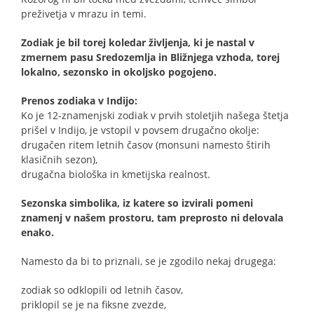
preživetja v mrazu in temi.
Zodiak je bil torej koledar življenja, ki je nastal v
zmernem pasu Sredozemlja in Bližnjega vzhoda, torej
lokalno, sezonsko in okoljsko pogojeno.
Prenos zodiaka v Indijo:
Ko je 12-znamenjski zodiak v prvih stoletjih našega štetja
prišel v Indijo, je vstopil v povsem drugačno okolje:
drugačen ritem letnih časov (monsuni namesto štirih
klasičnih sezon),
drugačna biološka in kmetijska realnost.
Sezonska simbolika, iz katere so izvirali pomeni
znamenj v našem prostoru, tam preprosto ni delovala
enako.
Namesto da bi to priznali, se je zgodilo nekaj drugega:
zodiak so odklopili od letnih časov,
priklopil se je na fiksne zvezde,