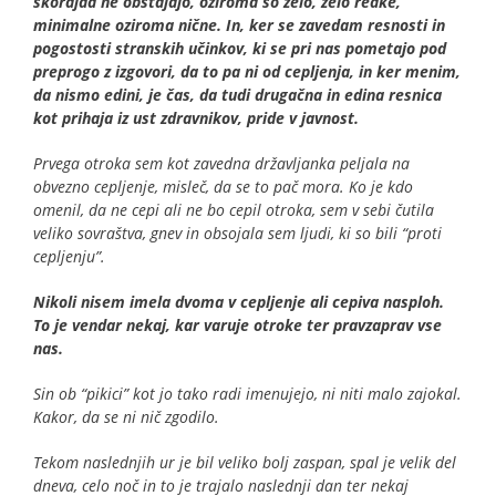
skorajda ne obstajajo, oziroma so zelo, zelo redke,
minimalne oziroma nične. In, ker se zavedam resnosti in
pogostosti stranskih učinkov, ki se pri nas pometajo pod
preprogo z izgovori, da to pa ni od cepljenja, in ker menim,
da nismo edini, je čas, da tudi drugačna in edina resnica
kot prihaja iz ust zdravnikov, pride v javnost.
Prvega otroka sem kot zavedna državljanka peljala na
obvezno cepljenje, misleč, da se to pač mora. Ko je kdo
omenil, da ne cepi ali ne bo cepil otroka, sem v sebi čutila
veliko sovraštva, gnev in obsojala sem ljudi, ki so bili “proti
cepljenju”.
Nikoli nisem imela dvoma v cepljenje ali cepiva nasploh.
To je vendar nekaj, kar varuje otroke ter pravzaprav vse
nas.
Sin ob “pikici” kot jo tako radi imenujejo, ni niti malo zajokal.
Kakor, da se ni nič zgodilo.
Tekom naslednjih ur je bil veliko bolj zaspan, spal je velik del
dneva, celo noč in to je trajalo naslednji dan ter nekaj