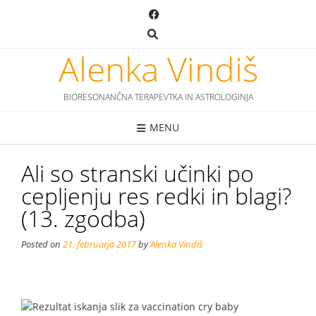
Skip
to
content
Alenka Vindiš
BIORESONANČNA TERAPEVTKA IN ASTROLOGINJA
MENU
Ali so stranski učinki po
cepljenju res redki in blagi?
(13. zgodba)
Posted on
21. februarja 2017
by
Alenka Vindiš