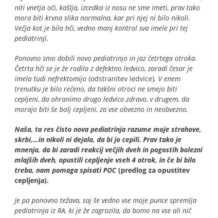
niti vnetja oči, kašlja, izcedka iz nosu ne sme imeti, prav tako
mora biti krvna slika normalna, kar pri njej ni bilo nikoli.
Večja kot je bila hči, vedno manj kontrol sva imele pri tej
pediatrinji.
Ponovno smo dobili novo pediatrinjo in jaz četrtega otroka.
Četrta hči se je že rodila z defektno ledvico, zaradi česar je
imela tudi nefrektomijo
(odstranitev ledvice)
. V enem
trenutku je bilo rečeno, da takšni otroci ne smejo biti
cepljeni, da ohranimo drugo ledvico zdravo, v drugem, da
morajo biti še bolj cepljeni, za vse obvezno in neobvezno.
Naša, ta res čisto nova pediatrinja razume moje strahove,
skrbi,…in nikoli ni dejala, da bi jo cepili. Prav tako je
mnenja, da bi zaradi reakcij večjih dveh in pogostih bolezni
mlajših dveh, opustili cepljenje vseh 4 otrok, in če bi bilo
treba, nam pomaga spisati POC
(predlog za opustitev
cepljenja).
Je pa ponovno težava, saj še vedno vse moje punce spremlja
pediatrinja iz RA, ki je že zagrozila, da bomo na vse ali nič