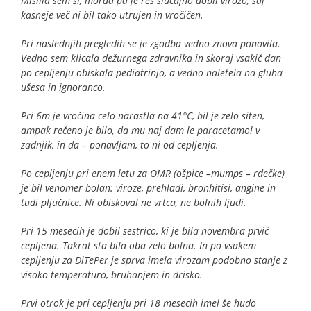
Mislila sem si, morda pa je res slučajno dobil virozo, saj
kasneje več ni bil tako utrujen in vročičen.
Pri naslednjih pregledih se je zgodba vedno znova ponovila.
Vedno sem klicala dežurnega zdravnika in skoraj vsakič dan
po cepljenju obiskala pediatrinjo, a vedno naletela na gluha
ušesa in ignoranco.
Pri 6m je vročina celo narastla na 41°C, bil je zelo siten,
ampak rečeno je bilo, da mu naj dam le paracetamol v
zadnjik, in da – ponavljam, to ni od cepljenja.
Po cepljenju pri enem letu za OMR (ošpice –mumps – rdečke)
je bil venomer bolan: viroze, prehladi, bronhitisi, angine in
tudi pljučnice. Ni obiskoval ne vrtca, ne bolnih ljudi.
Pri 15 mesecih je dobil sestrico, ki je bila novembra prvič
cepljena. Takrat sta bila oba zelo bolna. In po vsakem
cepljenju za DiTePer je sprva imela virozam podobno stanje z
visoko temperaturo, bruhanjem in drisko.
Prvi otrok je pri cepljenju pri 18 mesecih imel še hudo