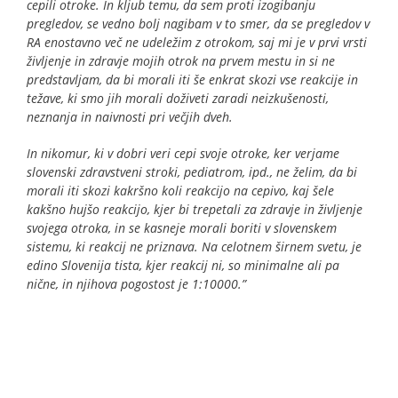
cepili otroke. In kljub temu, da sem proti izogibanju
pregledov, se vedno bolj nagibam v to smer, da se pregledov v
RA enostavno več ne udeležim z otrokom, saj mi je v prvi vrsti
življenje in zdravje mojih otrok na prvem mestu in si ne
predstavljam, da bi morali iti še enkrat skozi vse reakcije in
težave, ki smo jih morali doživeti zaradi neizkušenosti,
neznanja in naivnosti pri večjih dveh.
In nikomur, ki v dobri veri cepi svoje otroke, ker verjame
slovenski zdravstveni stroki, pediatrom, ipd., ne želim, da bi
morali iti skozi kakršno koli reakcijo na cepivo, kaj šele
kakšno hujšo reakcijo, kjer bi trepetali za zdravje in življenje
svojega otroka, in se kasneje morali boriti v slovenskem
sistemu, ki reakcij ne priznava. Na celotnem širnem svetu, je
edino Slovenija tista, kjer reakcij ni, so minimalne ali pa
nične, in njihova pogostost je 1:10000.”