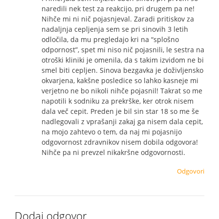
naredili nek test za reakcijo, pri drugem pa ne!
Nihče mi ni nič pojasnjeval. Zaradi pritiskov za
nadaljnja cepljenja sem se pri sinovih 3 letih
odločila, da mu pregledajo kri na “splošno
odpornost”, spet mi niso nič pojasnili, le sestra na
otroški kliniki je omenila, da s takim izvidom ne bi
smel biti cepljen. Sinova bezgavka je doživljensko
okvarjena, kakšne posledice so lahko kasneje mi
verjetno ne bo nikoli nihče pojasnil! Takrat so me
napotili k sodniku za prekrške, ker otrok nisem
dala več cepit. Preden je bil sin star 18 so me še
nadlegovali z vprašanji zakaj ga nisem dala cepit,
na mojo zahtevo o tem, da naj mi pojasnijo
odgovornost zdravnikov nisem dobila odgovora!
Nihče pa ni prevzel nikakršne odgovornosti.
Odgovori
Dodaj odgovor