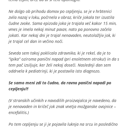
Ne dolgo ob prihodu domov po cepljenju, se je v hrbtenici
zvila nazaj v loku, počrnela v obraz, kriče jokala ter izustila
čudne zvoke. Sama epizoda joka je trajala več kakor 15 min,
vmes je imela nekaj minut pavze, nato pa ponovno začela
jokati. Kar nekaj dni je trajal nenavaden, neutolažljiv jok, ki
je trajal cel dan in večino noči.
Seveda sem takoj poklicala zdravnika, ki je rekel, da je to
“ipika” oziroma panični napad (pri enoletnem otroku!) in da s
tem pač izsiljuje, ker želi nekaj doseči. Naslednji dan sem
oddrvela k pediatrinji, ki je postavila isto diagnozo.
Se samo meni zdi to čudno, da ravno panični napadi po
cepljenju?!
(V stranskih učinkih v navodilih proizvajalca je navedeno, da
je nenavaden in kričeč jok znak vnetja možganske ovojnice –
encefalitis.)
Po tem cepljenju se ji je pojavila luknja na srcu in posledično