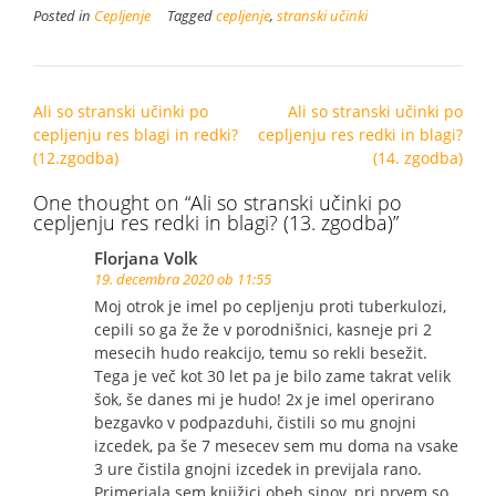
Posted in
Cepljenje
Tagged
cepljenje
,
stranski učinki
Post
Ali so stranski učinki po
Ali so stranski učinki po
navigation
cepljenju res blagi in redki?
cepljenju res redki in blagi?
(12.zgodba)
(14. zgodba)
One thought on “
Ali so stranski učinki po
cepljenju res redki in blagi? (13. zgodba)
”
Florjana Volk
19. decembra 2020 ob 11:55
Moj otrok je imel po cepljenju proti tuberkulozi,
cepili so ga že že v porodnišnici, kasneje pri 2
mesecih hudo reakcijo, temu so rekli besežit.
Tega je več kot 30 let pa je bilo zame takrat velik
šok, še danes mi je hudo! 2x je imel operirano
bezgavko v podpazduhi, čistili so mu gnojni
izcedek, pa še 7 mesecev sem mu doma na vsake
3 ure čistila gnojni izcedek in previjala rano.
Primerjala sem knjižici obeh sinov, pri prvem so