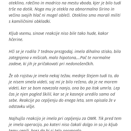
oteklino, rdečino in modrico na mestu vboda, kjer je bilo tudi
trše na dotik. Noga mu je otekla na abnormalno širino in
večino svojih hlač ni mogel obleči. Oteklino smo morali militi
s kamiličnimi obkladki.
Kljub vsemu, sinove reakcije niso bile tako hude, kakor
hčerine.
Hči se je rodila 7 tednov prezgodaj, imela dihalno stisko, bila
zategnjena v mišicah, malo hipotona,…Pač te normalne
zadeve, ki jih je pričakovati pri nedonošenčkih.
Že ob rojstvu je imela nekaj težav, mednje štejem tudi to, da
je nisem smela videti, saj mi je bilo rečeno, da je ne morem
videti, ker se bom navezala nanjo, ona bo pa itak umrla. Lep
čas je njen pogled škilil, kar se je kasneje uredilo samo od
sebe. Reakcije po cepljenju do enega leta, sem opisala že v
odstavku višje.
Najhujšo reakcijo je imela pri cepljenju za OMR. Tik pred tem
je imela operacijo, po kateri niso čakali dolgo in so jo kljub
temu cepili, brez da bi si telo opomoglo.