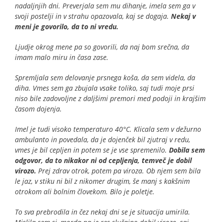
nadaljnjih dni. Preverjala sem mu dihanje, imela sem ga v
svoji postelji in v strahu opazovala, kaj se dogaja.
Nekaj v
meni je govorilo, da to ni vredu.
Ljudje okrog mene pa so govorili, da naj bom srečna, da
imam malo miru in časa zase.
Spremljala sem delovanje prsnega koša, da sem videla, da
diha. Vmes sem ga zbujala vsake toliko, saj tudi moje prsi
niso bile zadovoljne z daljšimi premori med podoji in krajšim
časom dojenja.
Imel je tudi visoko temperaturo 40°C. Klicala sem v dežurno
ambulanto in povedala, da je dojenček bil zjutraj v redu,
vmes je bil cepljen in potem se je vse spremenilo.
Dobila sem
odgovor, da to nikakor ni od cepljenja, temveč je dobil
virozo.
Prej zdrav otrok, potem pa viroza. Ob njem sem bila
le jaz, v stiku ni bil z nikomer drugim, še manj s kakšnim
otrokom ali bolnim človekom. Bilo je poletje.
To sva prebrodila in čez nekaj dni se je situacija umirila.