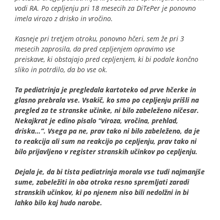
vodi RA. Po cepljenju pri 18 mesecih za DiTePer je ponovno
imela virozo z drisko in vročino.
Kasneje pri tretjem otroku, ponovno hčeri, sem že pri 3
mesecih zaprosila, da pred cepljenjem opravimo vse
preiskave, ki obstajajo pred cepljenjem, ki bi podale končno
sliko in potrdilo, da bo vse ok.
Ta pediatrinja je pregledala kartoteko od prve hčerke in
glasno prebrala vse. Vsakič, ko smo po cepljenju prišli na
pregled za te stranske učinke, ni bilo zabeleženo ničesar.
Nekajkrat je edino pisalo “viroza, vročina, prehlad,
driska…”. Vsega pa ne, prav tako ni bilo zabeleženo, da je
to reakcija ali sum na reakcijo po cepljenju, prav tako ni
bilo prijavljeno v register stranskih učinkov po cepljenju.
Dejala je, da bi tista pediatrinja morala vse tudi najmanjše
sume, zabeležiti in oba otroka resno spremljati zaradi
stranskih učinkov, ki po njenem niso bili nedolžni in bi
lahko bilo kaj hudo narobe.