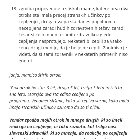
zgodba pripoveduje o stiskah mame, katere prva dva
otroka sta imela precej stranskih učinkov po
cepljenju , druga dva pa sta danes popolnoma
necepljena zaradi hudih zdravstvenih težav, zaradi
česar si celo mnenja samih zdravnikov glede
cepljenja nasprotujejo. Nekateri bi cepili za vsako
ceno, drugi menijo, da je bolje ne cepiti. Zanimivo je
videti, da si sami zdravniki v nekaterih primerih niso
enotni.
Janja, mamica štirih otrok:
“Prvi otrok bo star 6 let, druga 5 let, tretja 3 leta in četrta
eno leto. Starejša dva sta edina cepljena po
programu. Venomer slišimo, kako so cepiva varna, kako malo
imajo stranskih učinkov oziroma da so ti nični.
Vendar zgodba mojih otrok in mnogo drugih, ki so imeli
reakcijo na cepljenje, ni tako rožnata, kot trdijo naši
slovenski zdravniki, ki so mnenja, da reakcije po cepljenju