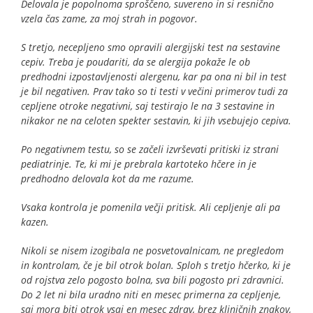
Delovala je popolnoma sproščeno, suvereno in si resnično
vzela čas zame, za moj strah in pogovor.
S tretjo, necepljeno smo opravili alergijski test na sestavine
cepiv. Treba je poudariti, da se alergija pokaže le ob
predhodni izpostavljenosti alergenu, kar pa ona ni bil in test
je bil negativen. Prav tako so ti testi v večini primerov tudi za
cepljene otroke negativni, saj testirajo le na 3 sestavine in
nikakor ne na celoten spekter sestavin, ki jih vsebujejo cepiva.
Po negativnem testu, so se začeli izvrševati pritiski iz strani
pediatrinje. Te, ki mi je prebrala kartoteko hčere in je
predhodno delovala kot da me razume.
Vsaka kontrola je pomenila večji pritisk. Ali cepljenje ali pa
kazen.
Nikoli se nisem izogibala ne posvetovalnicam, ne pregledom
in kontrolam, če je bil otrok bolan. Sploh s tretjo hčerko, ki je
od rojstva zelo pogosto bolna, sva bili pogosto pri zdravnici.
Do 2 let ni bila uradno niti en mesec primerna za cepljenje,
saj mora biti otrok vsaj en mesec zdrav, brez kliničnih znakov,