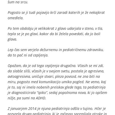
šum na srcu.
Pogosto se ji tudi pojavijo krči zaradi katerih je že nekajkrat
omedlela.
Po tem obdobju je velikokrat z glavo udarjala v steno, v tla,
tepla se je po glavi, kakor da bi želela povedati, da jo boli
glava.
Lep čas sem verjela dežurnemu in pediatričnemu zdravniku,
da to pač ni od cepljenja.
Opažam, da je od tega cepljenja drugačna. Včasih se mi zdi,
da slabše sliši, včasih je v svojem svetu, postala je agresivna,
avtoagresivna, uničuje stvari, pleza povsod, ne zna biti na
miru, pogosto med komunikacijo umika pogled. Ne vemo, kaj
je to, saj ni imela nobenih preiskav glede tega, ta pediatrinja
je diagnosticirala “ipiko”, sedaj popolnoma nova, ki jo opišem
nižje, pa sumi na ADHD.
Z januarjem 2014 je njuna pediatrinja odšla v tujino. Hčer je
prevzela druga pediatrinja, ki je začasno spremljala otroke in