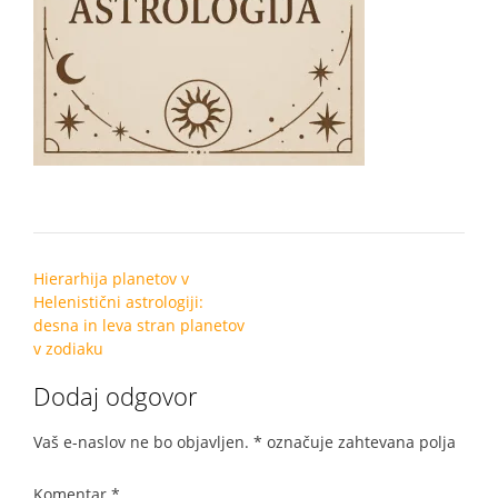
Post
Hierarhija planetov v
navigation
Helenistični astrologiji:
desna in leva stran planetov
v zodiaku
Dodaj odgovor
Vaš e-naslov ne bo objavljen.
*
označuje zahtevana polja
Komentar
*