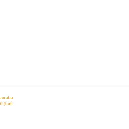
uporaba
i (tudi