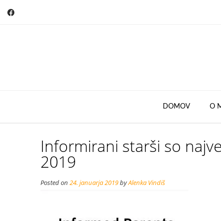
Skip
to
content
DOMOV
O 
Informirani starši so najv
2019
Posted on
24. januarja 2019
by
Alenka Vindiš