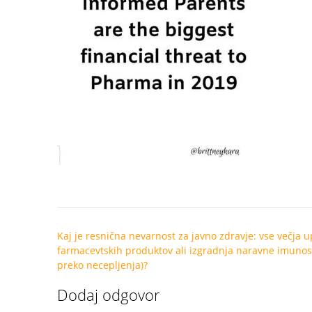
Post
Kaj je resnična nevarnost za javno zdravje: vse večja 
navigation
farmacevtskih produktov ali izgradnja naravne imunost
preko necepljenja)?
Dodaj odgovor