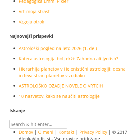
Pedagogika Emmi Pikler
Vrt-moja strast
Vzgoja otrok
Najnovejši prispevki
Astrološki pogled na leto 2026 (1. del)
Katera astrologija bolj drži: Zahodna ali Jyotish?
Hierarhija planetov v Helenistični astrologiji: desna
in leva stran planetov v zodiaku
ASTROLOŠKO OZADJE NOVELE O VRTCIH
10 nasvetov, kako se naučiti astrologije
Iskanje
Domov
|
O meni
|
Kontakt
|
Privacy Policy
| © 2017
AlenkaVindis.si - Vse pravice pridržane.