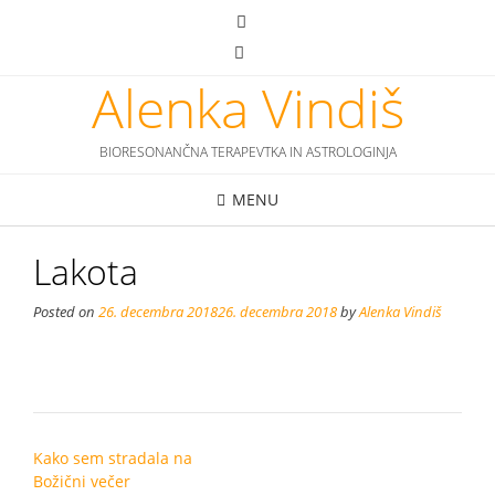
Skip
to
content
Alenka Vindiš
BIORESONANČNA TERAPEVTKA IN ASTROLOGINJA
MENU
Lakota
Posted on
26. decembra 2018
26. decembra 2018
by
Alenka Vindiš
Post
Kako sem stradala na
navigation
Božični večer