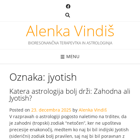
Skip
to
content
Alenka Vindiš
BIORESONANČNA TERAPEVTKA IN ASTROLOGINJA
MENU
Oznaka:
jyotish
Katera astrologija bolj drži: Zahodna ali
Jyotish?
Posted on
23. decembra 2025
by
Alenka Vindiš
V razpravah o astrologiji pogosto naletimo na trditev, da
je zahodni (tropski) zodiak “netočen”, ker ne upošteva
precesije enakonočij, medtem ko naj bi bil indijski Jyotish
(siderični) zodiak bolj pravilen, saj naj bi bil poravnan z