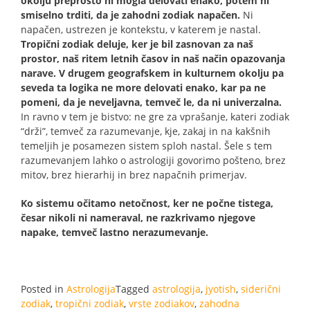
okolju preprosto ni mogla delovati enako, potem ni
smiselno trditi, da je zahodni zodiak napačen.
Ni
napačen, ustrezen je kontekstu, v katerem je nastal.
Tropični zodiak deluje, ker je bil zasnovan za naš
prostor, naš ritem letnih časov in naš način opazovanja
narave. V drugem geografskem in kulturnem okolju pa
seveda ta logika ne more delovati enako, kar pa ne
pomeni, da je neveljavna, temveč le, da ni univerzalna.
In ravno v tem je bistvo: ne gre za vprašanje, kateri zodiak
“drži”, temveč za razumevanje, kje, zakaj in na kakšnih
temeljih je posamezen sistem sploh nastal. Šele s tem
razumevanjem lahko o astrologiji govorimo pošteno, brez
mitov, brez hierarhij in brez napačnih primerjav.
Ko sistemu očitamo netočnost, ker ne počne tistega,
česar nikoli ni nameraval, ne razkrivamo njegove
napake, temveč lastno nerazumevanje.
Posted in
Astrologija
Tagged
astrologija
,
jyotish
,
siderični
zodiak
,
tropični zodiak
,
vrste zodiakov
,
zahodna