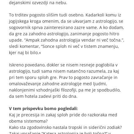
dejanskimi ozvezdji na nebu.
To trditev pogosto slišim tudi osebno. Kadarkoli komu iz
jogijskega kroga omenim, da se ukvarjam z astrologijo, se
sogovornik sprva zainteresirano zazre vame. A ko dodam,
da gre za zahodno astrologijo, zanimanje pogosto hitro
upade. “Ampak zahodna astrologija vendar ni več točna.”,
sledi komentar, “Sonce sploh ni več v tistem znamenju,
kjer naj bi bilo.«
Iskreno povedano, dokler se nisem resneje poglobila v
astrologijo, tudi sama nisem natančno razumela, za kaj
pri tem sporu sploh gre. Prav to pogosto zavračanje in
omalovaževanje zahodne astrologije med ljudmi,
naklonjenimi vzhodnjaški filozofiji, pa me je spodbudilo,
da sem hotela zadevi priti do dna.
V tem prispevku bomo pogledali:
Kaj je precesija in zakaj sploh pride do razkoraka med
obema sistemoma?
Kako sta zgodovinsko nastala tropski in siderični zodiak?
Zakaj vprašanje “Katera astrologija je bolj točna?” v