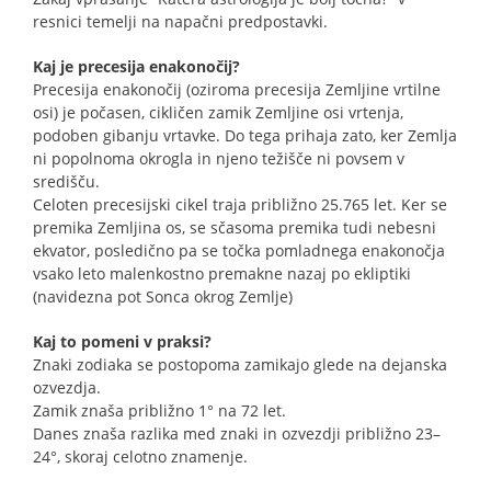
resnici temelji na napačni predpostavki.
Kaj je precesija enakonočij?
Precesija enakonočij (oziroma precesija Zemljine vrtilne
osi) je počasen, cikličen zamik Zemljine osi vrtenja,
podoben gibanju vrtavke. Do tega prihaja zato, ker Zemlja
ni popolnoma okrogla in njeno težišče ni povsem v
središču.
Celoten precesijski cikel traja približno 25.765 let. Ker se
premika Zemljina os, se sčasoma premika tudi nebesni
ekvator, posledično pa se točka pomladnega enakonočja
vsako leto malenkostno premakne nazaj po ekliptiki
(navidezna pot Sonca okrog Zemlje)
Kaj to pomeni v praksi?
Znaki zodiaka se postopoma zamikajo glede na dejanska
ozvezdja.
Zamik znaša približno 1° na 72 let.
Danes znaša razlika med znaki in ozvezdji približno 23–
24°, skoraj celotno znamenje.