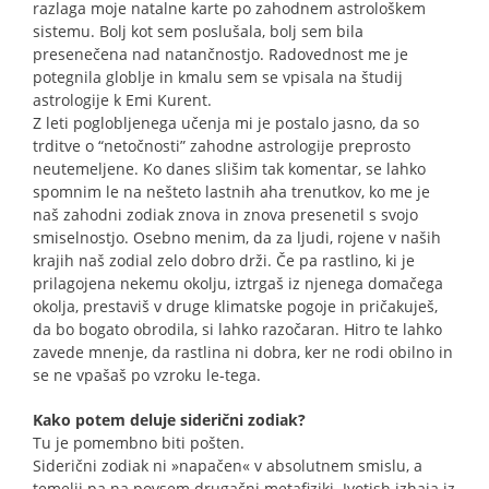
razlaga moje natalne karte po zahodnem astrološkem
sistemu. Bolj kot sem poslušala, bolj sem bila
presenečena nad natančnostjo. Radovednost me je
potegnila globlje in kmalu sem se vpisala na študij
astrologije k Emi Kurent.
Z leti poglobljenega učenja mi je postalo jasno, da so
trditve o “netočnosti” zahodne astrologije preprosto
neutemeljene. Ko danes slišim tak komentar, se lahko
spomnim le na nešteto lastnih aha trenutkov, ko me je
naš zahodni zodiak znova in znova presenetil s svojo
smiselnostjo. Osebno menim, da za ljudi, rojene v naših
krajih naš zodial zelo dobro drži. Če pa rastlino, ki je
prilagojena nekemu okolju, iztrgaš iz njenega domačega
okolja, prestaviš v druge klimatske pogoje in pričakuješ,
da bo bogato obrodila, si lahko razočaran. Hitro te lahko
zavede mnenje, da rastlina ni dobra, ker ne rodi obilno in
se ne vpašaš po vzroku le-tega.
Kako potem deluje siderični zodiak?
Tu je pomembno biti pošten.
Siderični zodiak ni »napačen« v absolutnem smislu, a
temelji pa na povsem drugačni metafiziki. Jyotish izhaja iz