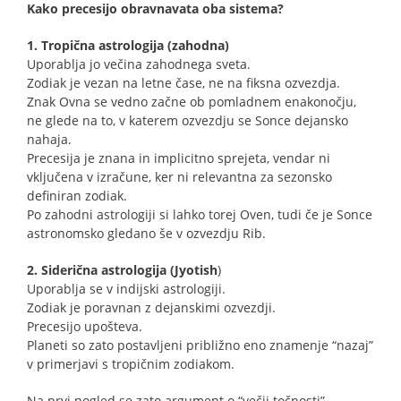
Kako precesijo obravnavata oba sistema?
1. Tropična astrologija (zahodna)
Uporablja jo večina zahodnega sveta.
Zodiak je vezan na letne čase, ne na fiksna ozvezdja.
Znak Ovna se vedno začne ob pomladnem enakonočju,
ne glede na to, v katerem ozvezdju se Sonce dejansko
nahaja.
Precesija je znana in implicitno sprejeta, vendar ni
vključena v izračune, ker ni relevantna za sezonsko
definiran zodiak.
Po zahodni astrologiji si lahko torej Oven, tudi če je Sonce
astronomsko gledano še v ozvezdju Rib.
2. Siderična astrologija (Jyotish
)
Uporablja se v indijski astrologiji.
Zodiak je poravnan z dejanskimi ozvezdji.
Precesijo upošteva.
Planeti so zato postavljeni približno eno znamenje “nazaj”
v primerjavi s tropičnim zodiakom.
Na prvi pogled se zato argument o “večji točnosti”