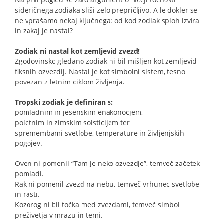
sideričnega zodiaka sliši zelo prepričljivo. A le dokler se
ne vprašamo nekaj ključnega: od kod zodiak sploh izvira
in zakaj je nastal?
Zodiak ni nastal kot zemljevid zvezd!
Zgodovinsko gledano zodiak ni bil mišljen kot zemljevid
fiksnih ozvezdij. Nastal je kot simbolni sistem, tesno
povezan z letnim ciklom življenja.
Tropski zodiak je definiran s:
pomladnim in jesenskim enakonočjem,
poletnim in zimskim solsticijem ter
spremembami svetlobe, temperature in življenjskih
pogojev.
Oven ni pomenil “Tam je neko ozvezdje”, temveč začetek
pomladi.
Rak ni pomenil zvezd na nebu, temveč vrhunec svetlobe
in rasti.
Kozorog ni bil točka med zvezdami, temveč simbol
preživetja v mrazu in temi.