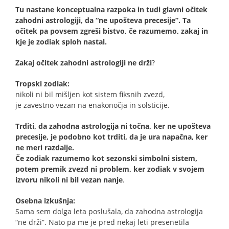
Tu nastane konceptualna razpoka in tudi glavni očitek
zahodni astrologiji, da “ne upošteva precesije”. Ta
očitek pa povsem zgreši bistvo, če razumemo, zakaj in
kje je zodiak sploh nastal.
Zakaj očitek zahodni astrologiji ne drži
?
Tropski zodiak:
nikoli ni bil mišljen kot sistem fiksnih zvezd,
je zavestno vezan na enakonočja in solsticije.
Trditi, da zahodna astrologija ni točna, ker ne upošteva
precesije, je podobno kot trditi, da je ura napačna, ker
ne meri razdalje.
Če zodiak razumemo kot sezonski simbolni sistem,
potem premik zvezd ni problem, ker zodiak v svojem
izvoru nikoli ni bil vezan nanje
.
Osebna izkušnja:
Sama sem dolga leta poslušala, da zahodna astrologija
“ne drži”. Nato pa me je pred nekaj leti presenetila