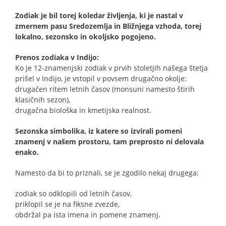
Zodiak je bil torej koledar življenja, ki je nastal v
zmernem pasu Sredozemlja in Bližnjega vzhoda, torej
lokalno, sezonsko in okoljsko pogojeno.
Prenos zodiaka v Indijo:
Ko je 12-znamenjski zodiak v prvih stoletjih našega štetja
prišel v Indijo, je vstopil v povsem drugačno okolje:
drugačen ritem letnih časov (monsuni namesto štirih
klasičnih sezon),
drugačna biološka in kmetijska realnost.
Sezonska simbolika, iz katere so izvirali pomeni
znamenj v našem prostoru, tam preprosto ni delovala
enako.
Namesto da bi to priznali, se je zgodilo nekaj drugega:
zodiak so odklopili od letnih časov,
priklopil se je na fiksne zvezde,
obdržal pa ista imena in pomene znamenj.