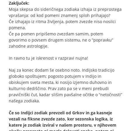
Zaključek:
Moja skepsa do sideričnega zodiaka izhaja iz preprostega
vprašanja: od kod pomeni znamenj sploh prihajajo?
Če izhajajo iz ritma življenja, potem zvezde niso nosilci
pomena.
Če pa pomen pripišemo zvezdam samim, potem
govorimo o povsem drugem sistemu, ne o “popravku”
zahodne astrologije.
In ravno tu je iskrenost v razpravi nujna!
Naj za konec dodam še osebno noto. Indijsko tradicijo
globoko spoštujem; pogosto potujem v Indijo in
obiskujem sveta mesta, ki nosijo izjemno duhovno in
kulturno dediščino. Prav zato pa se v meni prebudi
pravičniški čut, kadar slišim pavšalne očitke o “netočnosti”
našega zodiaka.
Če so Indijci zodiak prevzeli od Grkov in ga kasneje
vezali na fiksne zvezde zato, ker sezonska logika, iz
katere je zodiak izviral v našem prostoru, v njihovem