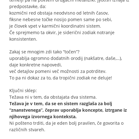
predpostavke, da:
kozmični red obstaja neodvisno od letnih časov,
fiksne nebesne točke nosijo pomen same po sebi,
je človek vpet v karmični koordinatni sistem.
Če sprejmemo ta okvir, je siderični zodiak notranje
konsistenten.
Zakaj se mnogim zdi tako “točen”?
uporablja ogromno dodatnih orodij (nakšatre, daše,…),
daje konkretne napovedi,
več detajlov pomeni več možnosti za potrditev.
To pa ni dokaz za to, da tropični zodiak ne deluje!
Ključni sklep:
Težava ni v tem, da obstajata dva sistema.
Težava je v tem, da se en sistem razglaša za bolj
“znanstvenega”, čeprav uporablja koncepte, iztrgane iz
njihovega izvornega konteksta.
Ni pošteno trditi, da je eden bolj pravilen, če govorita o
različnih stvareh.