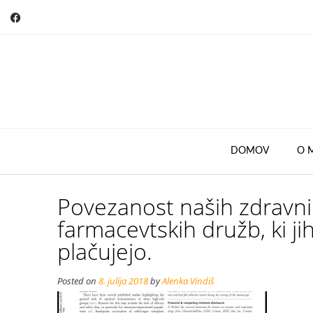
Skip
to
content
DOMOV
O 
Povezanost naših zdravnik
farmacevtskih družb, ki ji
plačujejo.
Posted on
8. julija 2018
by
Alenka Vindiš