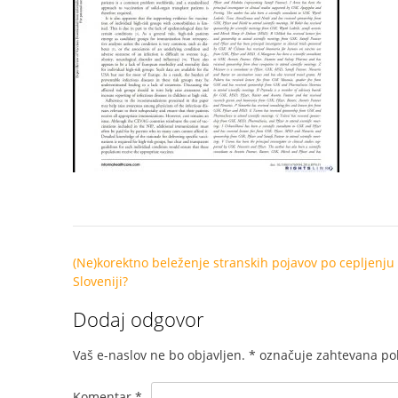
Post
(Ne)korektno beleženje stranskih pojavov po cepljenju
navigation
Sloveniji?
Dodaj odgovor
Vaš e-naslov ne bo objavljen.
*
označuje zahtevana pol
Komentar
*