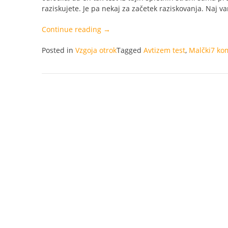
raziskujete. Je pa nekaj za začetek raziskovanja. Naj 
“Avtizem
Continue reading
→
–
Posted in
Vzgoja otrok
test
Tagged
Avtizem test
,
Malčki
7 ko
za
malčke”