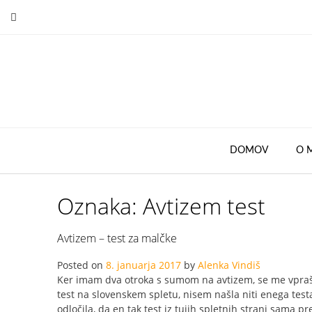
Skip
to
content
DOMOV
O 
Oznaka:
Avtizem test
Avtizem – test za malčke
Posted on
8. januarja 2017
by
Alenka Vindiš
Ker imam dva otroka s sumom na avtizem, se me vpraša
test na slovenskem spletu, nisem našla niti enega tes
odločila, da en tak test iz tujih spletnih strani sama p