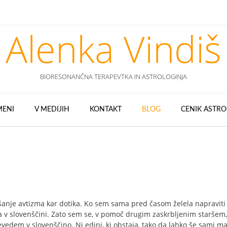
Alenka Vindiš
BIORESONANČNA TERAPEVTKA IN ASTROLOGINJA
MENI
V MEDIJIH
KONTAKT
BLOG
CENIK ASTRO
nje avtizma kar dotika. Ko sem sama pred časom želela napraviti
ta v slovenščini. Zato sem se, v pomoč drugim zaskrbljenim staršem,
revedem v slovenščino. Ni edini, ki obstaja, tako da lahko še sami m