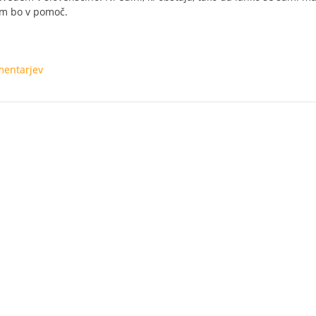
vam bo v pomoč.
mentarjev