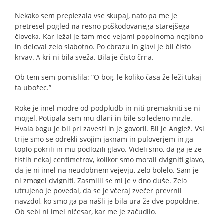
Nekako sem preplezala vse skupaj, nato pa me je
pretresel pogled na resno poškodovanega starejšega
človeka. Kar ležal je tam med vejami popolnoma negibno
in deloval zelo slabotno. Po obrazu in glavi je bil čisto
krvav. A kri ni bila sveža. Bila je čisto črna.
Ob tem sem pomislila: “O bog, le koliko časa že leži tukaj
ta ubožec.”
Roke je imel modre od podpludb in niti premakniti se ni
mogel. Potipala sem mu dlani in bile so ledeno mrzle.
Hvala bogu je bil pri zavesti in je govoril. Bil je Anglež. Vsi
trije smo se odrekli svojim jaknam in puloverjem in ga
toplo pokrili in mu podložili glavo. Videli smo, da ga je že
tistih nekaj centimetrov, kolikor smo morali dvigniti glavo,
da je ni imel na neudobnem vejevju, zelo bolelo. Sam je
ni zmogel dvigniti. Zasmilil se mi je v dno duše. Zelo
utrujeno je povedal, da se je včeraj zvečer prevrnil
navzdol, ko smo ga pa našli je bila ura že dve popoldne.
Ob sebi ni imel ničesar, kar me je začudilo.