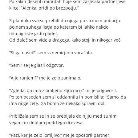
Po kakih desetih minutah hoje sem zaslišala partnerjeve
klice: ”Alenka, pridi po brezpotju.”
S planinko sva se prebili do njega po strmem pobočju
polnem suhega listja po katerem bi lahko nekdo
mimogrede grdo padel.
Od daleč sem videla dragega, kako stoji in nikogar več.
“Si ga našel?” sem vznemirjeno vprašala.
“Sem,” se je glasil odgovor.
“A je ranjem?” me je zelo zanimalo.
“Zgleda, da ima zlomljeno ključnico,” mi je odgovoril.
Po teh besedah sem si oddahnila in pomislila: “Samo, da
ima noge cele. Ga bomo že nekako spravili dol.
Približala sem se in se prebijala do njiju med suhimi
vejami in deblom podrtega drevesa.
“Pazi, ker je zelo lomljivo,” me je opozoril partner.