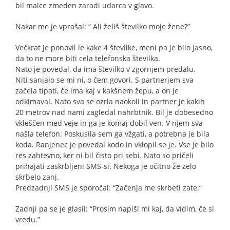
bil malce zmeden zaradi udarca v glavo.
Nakar me je vprašal: “ Ali želiš številko moje žene?”
Večkrat je ponovil le kake 4 številke, meni pa je bilo jasno,
da to ne more biti cela telefonska številka.
Nato je povedal, da ima številko v zgornjem predalu.
Niti sanjalo se mi ni, o čem govori. S partnerjem sva
začela tipati, če ima kaj v kakšnem žepu, a on je
odkimaval. Nato sva se ozrla naokoli in partner je kakih
20 metrov nad nami zagledal nahrbtnik. Bil je dobesedno
vkleščen med veje in ga je komaj dobil ven. V njem sva
našla telefon. Poskusila sem ga vžgati, a potrebna je bila
koda. Ranjenec je povedal kodo in vklopil se je. Vse je bilo
res zahtevno, ker ni bil čisto pri sebi. Nato so pričeli
prihajati zaskrbljeni SMS-si. Nekoga je očitno že zelo
skrbelo zanj.
Predzadnji SMS je sporočal: “Začenja me skrbeti zate.”
Zadnji pa se je glasil: “Prosim napiši mi kaj, da vidim, če si
vredu.”