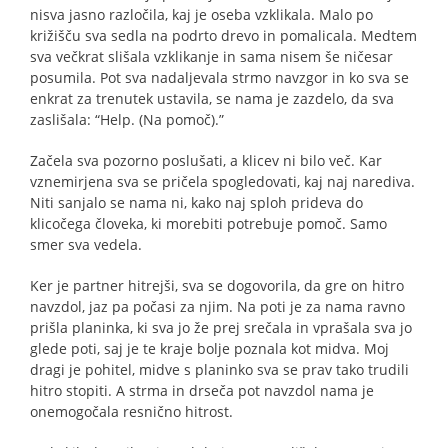
nisva jasno razločila, kaj je oseba vzklikala. Malo po
križišču sva sedla na podrto drevo in pomalicala. Medtem
sva večkrat slišala vzklikanje in sama nisem še ničesar
posumila. Pot sva nadaljevala strmo navzgor in ko sva se
enkrat za trenutek ustavila, se nama je zazdelo, da sva
zaslišala: “Help. (Na pomoč).”
Začela sva pozorno poslušati, a klicev ni bilo več. Kar
vznemirjena sva se pričela spogledovati, kaj naj narediva.
Niti sanjalo se nama ni, kako naj sploh prideva do
klicočega človeka, ki morebiti potrebuje pomoč. Samo
smer sva vedela.
Ker je partner hitrejši, sva se dogovorila, da gre on hitro
navzdol, jaz pa počasi za njim. Na poti je za nama ravno
prišla planinka, ki sva jo že prej srečala in vprašala sva jo
glede poti, saj je te kraje bolje poznala kot midva. Moj
dragi je pohitel, midve s planinko sva se prav tako trudili
hitro stopiti. A strma in drseča pot navzdol nama je
onemogočala resnično hitrost.