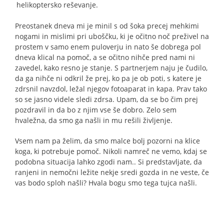
helikoptersko reševanje.
Preostanek dneva mi je minil s od šoka precej mehkimi
nogami in mislimi pri uboščku, ki je očitno noč preživel na
prostem v samo enem puloverju in nato še dobrega pol
dneva klical na pomoč, a se očitno nihče pred nami ni
zavedel, kako resno je stanje. S partnerjem naju je čudilo,
da ga nihče ni odkril že prej, ko pa je ob poti, s katere je
zdrsnil navzdol, ležal njegov fotoaparat in kapa. Prav tako
so se jasno videle sledi zdrsa. Upam, da se bo čim prej
pozdravil in da bo z njim vse še dobro. Zelo sem
hvaležna, da smo ga našli in mu rešili življenje.
Vsem nam pa želim, da smo malce bolj pozorni na klice
koga, ki potrebuje pomoč. Nikoli namreč ne vemo, kdaj se
podobna situacija lahko zgodi nam.. Si predstavljate, da
ranjeni in nemočni ležite nekje sredi gozda in ne veste, če
vas bodo sploh našli? Hvala bogu smo tega tujca našli.