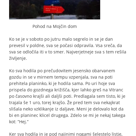
Pohod na Mojčin dom
Ko se je v soboto po jutru malo segrelo in se je dan
prevesil v poldne, sva se počasi odpravila. Vsa sreča, da
sva se odločila iti v to smer. Najverjetneje sva s tem rešila
življenje.
Ko sva hodila po prečudovitem jesensko obarvanem
gozdu in se v mirnem tempu vzpenjala, sva na poti
prehitela planinko, ki je hodila sama. Po uri hoje sva
prispela do gozdnega križišča, kjer lahko greš na Vitranc
po časovno krajši ali daljši poti. Predlagala sem tisto, ki je
trajala še 1 uro, torej krajšo. Že pred tem sva nekajkrat
slišala neko vzklikanje iz daljave. Meni je delovalo kot da
bi en planinec klicel drugega. Zdelo se mi je nekaj takega
kot: ”Hej.”
Ker sva hodila in je pod najinimi nogami šelestelo listje,