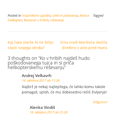
Posted in
Inspirativne zgodbe
,
Izleti in potovanja
,
Novice
Tagged
helikopter
,
Ranjenec v hribih
,
reševanje
Post
Kaj čaka starše, ki ne želijo
Srna sredi Maribora skočila
navigation
cepiti svojega otroka?
direktno v avto pred mano
3 thoughts on “
Ko v hribih najdeš hudo
poškodovanega tujca in si priča
helikopterskemu reševanju
”
Andrej Velkavrh
16. oktobra 2017 ob 11:26
Najbrž je nekaj najlepšega, če lahko komu takole
pomagaš, sploh, če mu dobesedno rešiš življenje!
Odgovori
Alenka Vindiš
16. oktobra 2017 ob 21:26