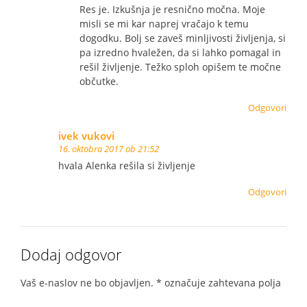
Res je. Izkušnja je resnično močna. Moje
misli se mi kar naprej vračajo k temu
dogodku. Bolj se zaveš minljivosti življenja, si
pa izredno hvaležen, da si lahko pomagal in
rešil življenje. Težko sploh opišem te močne
občutke.
Odgovori
ivek vukovi
16. oktobra 2017 ob 21:52
hvala Alenka rešila si življenje
Odgovori
Dodaj odgovor
Vaš e-naslov ne bo objavljen.
*
označuje zahtevana polja