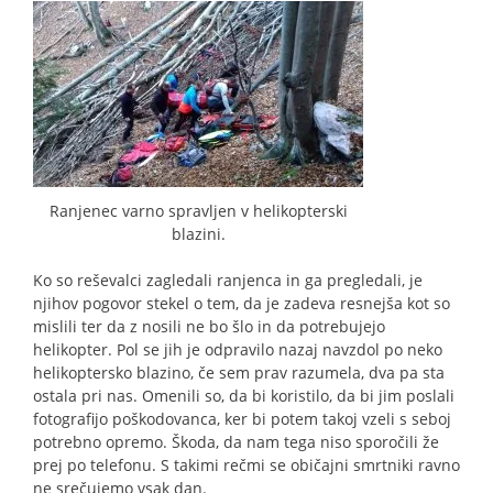
Ranjenec varno spravljen v helikopterski
blazini.
Ko so reševalci zagledali ranjenca in ga pregledali, je
njihov pogovor stekel o tem, da je zadeva resnejša kot so
mislili ter da z nosili ne bo šlo in da potrebujejo
helikopter. Pol se jih je odpravilo nazaj navzdol po neko
helikoptersko blazino, če sem prav razumela, dva pa sta
ostala pri nas. Omenili so, da bi koristilo, da bi jim poslali
fotografijo poškodovanca, ker bi potem takoj vzeli s seboj
potrebno opremo. Škoda, da nam tega niso sporočili že
prej po telefonu. S takimi rečmi se običajni smrtniki ravno
ne srečujemo vsak dan.