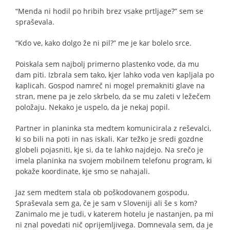
“Menda ni hodil po hribih brez vsake prtljage?” sem se
spraševala.
“Kdo ve, kako dolgo že ni pil?” me je kar bolelo srce.
Poiskala sem najbolj primerno plastenko vode, da mu
dam piti. Izbrala sem tako, kjer lahko voda ven kapljala po
kaplicah. Gospod namreč ni mogel premakniti glave na
stran, mene pa je zelo skrbelo, da se mu zaleti v ležečem
položaju. Nekako je uspelo, da je nekaj popil.
Partner in planinka sta medtem komunicirala z reševalci,
ki so bili na poti in nas iskali. Kar težko je sredi gozdne
globeli pojasniti, kje si, da te lahko najdejo. Na srečo je
imela planinka na svojem mobilnem telefonu program, ki
pokaže koordinate, kje smo se nahajali.
Jaz sem medtem stala ob poškodovanem gospodu.
Spraševala sem ga, če je sam v Sloveniji ali še s kom?
Zanimalo me je tudi, v katerem hotelu je nastanjen, pa mi
ni znal povedati nič oprijemljivega. Domnevala sem, da je