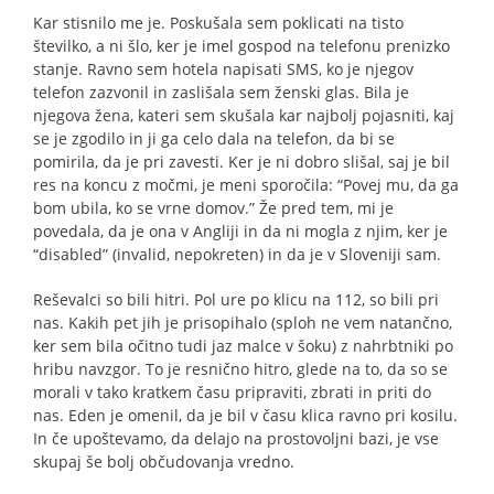
Kar stisnilo me je. Poskušala sem poklicati na tisto
številko, a ni šlo, ker je imel gospod na telefonu prenizko
stanje. Ravno sem hotela napisati SMS, ko je njegov
telefon zazvonil in zaslišala sem ženski glas. Bila je
njegova žena, kateri sem skušala kar najbolj pojasniti, kaj
se je zgodilo in ji ga celo dala na telefon, da bi se
pomirila, da je pri zavesti. Ker je ni dobro slišal, saj je bil
res na koncu z močmi, je meni sporočila: “Povej mu, da ga
bom ubila, ko se vrne domov.” Že pred tem, mi je
povedala, da je ona v Angliji in da ni mogla z njim, ker je
“disabled” (invalid, nepokreten) in da je v Sloveniji sam.
Reševalci so bili hitri. Pol ure po klicu na 112, so bili pri
nas. Kakih pet jih je prisopihalo (sploh ne vem natančno,
ker sem bila očitno tudi jaz malce v šoku) z nahrbtniki po
hribu navzgor. To je resnično hitro, glede na to, da so se
morali v tako kratkem času pripraviti, zbrati in priti do
nas. Eden je omenil, da je bil v času klica ravno pri kosilu.
In če upoštevamo, da delajo na prostovoljni bazi, je vse
skupaj še bolj občudovanja vredno.