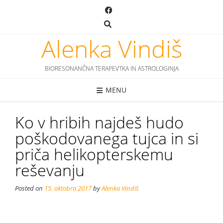
Skip
to
content
Alenka Vindiš
BIORESONANČNA TERAPEVTKA IN ASTROLOGINJA
MENU
Ko v hribih najdeš hudo
poškodovanega tujca in si
priča helikopterskemu
reševanju
Posted on
15. oktobra 2017
by
Alenka Vindiš