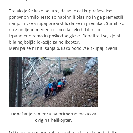
Trajalo je še kake pol ure, da se je cel kup reševalcev
ponovno vrnilo. Nato so napihnili blazino in ga premestili
nanjo in vse skupaj pričvrstili, da se ni premikal. Sumili so
na zlomljeno medenico, morda celo hrbtenico,
izpahnjeno ramo in poškodbo glave. Debatirali so, kje bi
bila najboljša lokacija za helikopter.
Meni pa se ni niti sanjalo, kako bodo vse skupaj izvedli.
Odnašanje ranjenca na primerno mesto za
dvig na helikopter.
Mi trije smo se umaknili precej na stran, da ne bi bili v