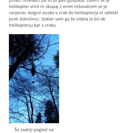
pihati, reševalci pa so pripeli gospoda. Zatem se je
helikopter vrnil in skupaj z enim reševalcem se je
ranjenec dvignil visoko v zrak do helikopterja in odletel
proti bolnišnici. Dokler sem ga še videla je bil ob
helikopterju kar v zraku.
Še zadnji pogled na