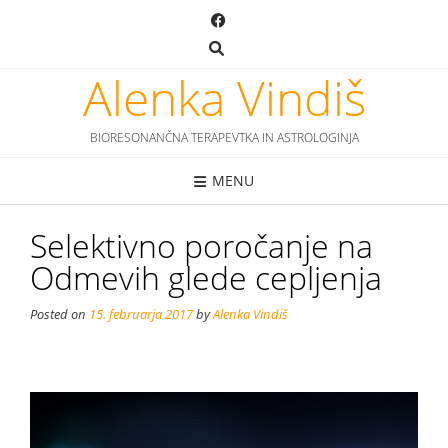
Skip
to
content
Alenka Vindiš
BIORESONANČNA TERAPEVTKA IN ASTROLOGINJA
MENU
Selektivno poročanje na
Odmevih glede cepljenja
Posted on
15. februarja 2017
by
Alenka Vindiš