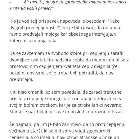
– Ali menite, da gre ta sprememba zakonodaje v smeri
kratenja vaših pravic?”
Ko je voditelj prispevek napovedal s besedami “Kako
dvigniti precepljenost..?”, mi je bilo jasno, da ne bodo
ravno predvajali mojega kar obsežnega intervjuja, v
katerem sem pojasnila:
Da se zavzemam za svobodo izbire pri cepljenju zaradi
dvomljive kvalitete in nadzora cepiv, da menim, da bi se z
prostovoljnim cepljenjem kvaliteta cepiv dvignila (če
nekaj ni obvezno, se je treba bolj potruditi, da nas
prepričajo).
Niti niso omenili, ko sem povedala, da zaradi trenutne
prisile v cepljenje mnogi starši ne upajo k zdravniku s
svojim bolnim otrokom, kar je za otroke lahko nevarno.
Starši se pač bojijo prijave in posledično kazni in težav.
Še najmanj pa jim je bilo zanimivo, da so proti cepljenju
večinoma starši, ki so bili sprva vneti zagovorniki
cepljenja, a so imeli njihovi otroci stranske učinke po