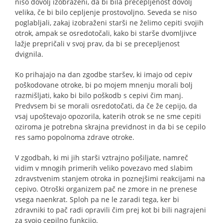
niso dovolj izobraženi, da bi bila precepljenost dovolj
velika, če bi bilo cepljenje prostovoljno. Seveda se niso
poglabljali, zakaj izobraženi starši ne želimo cepiti svojih
otrok, ampak se osredotočali, kako bi starše dvomljivce
lažje prepričali v svoj prav, da bi se precepljenost
dvignila.
Ko prihajajo na dan zgodbe staršev, ki imajo od cepiv
poškodovane otroke, bi po mojem mnenju morali bolj
razmišljati, kako bi bilo poškodb s cepivi čim manj.
Predvsem bi se morali osredotočati, da če že cepijo, da
vsaj upoštevajo opozorila, katerih otrok se ne sme cepiti
oziroma je potrebna skrajna previdnost in da bi se cepilo
res samo popolnoma zdrave otroke.
V zgodbah, ki mi jih starši vztrajno pošiljate, namreč
vidim v mnogih primerih veliko povezavo med slabim
zdravstvenim stanjem otroka in poznejšimi reakcijami na
cepivo. Otroški organizem pač ne zmore in ne prenese
vsega naenkrat. Sploh pa ne le zaradi tega, ker bi
zdravniki to pač radi opravili čim prej kot bi bili nagrajeni
za svojo cepilno funkcijo.