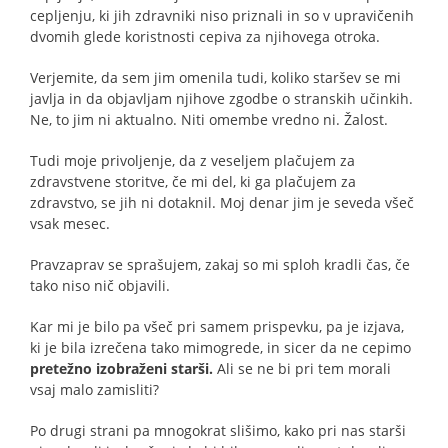
cepljenju, ki jih zdravniki niso priznali in so v upravičenih
dvomih glede koristnosti cepiva za njihovega otroka.
Verjemite, da sem jim omenila tudi, koliko staršev se mi
javlja in da objavljam njihove zgodbe o stranskih učinkih.
Ne, to jim ni aktualno. Niti omembe vredno ni. Žalost.
Tudi moje privoljenje, da z veseljem plačujem za
zdravstvene storitve, če mi del, ki ga plačujem za
zdravstvo, se jih ni dotaknil. Moj denar jim je seveda všeč
vsak mesec.
Pravzaprav se sprašujem, zakaj so mi sploh kradli čas, če
tako niso nič objavili.
Kar mi je bilo pa všeč pri samem prispevku, pa je izjava,
ki je bila izrečena tako mimogrede, in sicer da ne cepimo
pretežno izobraženi starši.
Ali se ne bi pri tem morali
vsaj malo zamisliti?
Po drugi strani pa mnogokrat slišimo, kako pri nas starši