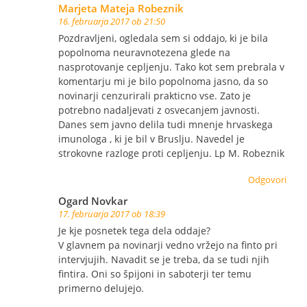
Marjeta Mateja Robeznik
16. februarja 2017 ob 21:50
Pozdravljeni, ogledala sem si oddajo, ki je bila
popolnoma neuravnotezena glede na
nasprotovanje cepljenju. Tako kot sem prebrala v
komentarju mi je bilo popolnoma jasno, da so
novinarji cenzurirali prakticno vse. Zato je
potrebno nadaljevati z osvecanjem javnosti.
Danes sem javno delila tudi mnenje hrvaskega
imunologa , ki je bil v Bruslju. Navedel je
strokovne razloge proti cepljenju. Lp M. Robeznik
Odgovori
Ogard Novkar
17. februarja 2017 ob 18:39
Je kje posnetek tega dela oddaje?
V glavnem pa novinarji vedno vržejo na finto pri
intervjujih. Navadit se je treba, da se tudi njih
fintira. Oni so špijoni in saboterji ter temu
primerno delujejo.