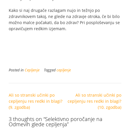
Kako si naj drugače razlagam nujo in težnjo po
zdravnikovem takoj, ne glede na zdravje otroka, če bi bilo
možno malce počakati, da bo zdrav? Pri posploševanju se
opravičujem redkim izjemam.
Posted in
Cepljenje
Tagged
cepljenje
Post
Ali so stranski učinki po
Ali so stranski učinki po
navigation
cepljenju res redki in blagi?
cepljenju res redki in blagi?
(9. zgodba)
(10. zgodba)
3 thoughts on “
Selektivno poročanje na
Odmevih glede cepljenja
”