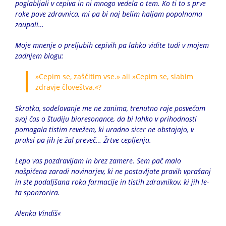
poglabljali v cepiva in ni mnogo vedela o tem. Ko ti to s prve
roke pove zdravnica, mi pa bi naj belim haljam popolnoma
zaupali…
Moje mnenje o preljubih cepivih pa lahko vidite tudi v mojem
zadnjem blogu:
»Cepim se, zaščitim vse.» ali »Cepim se, slabim
zdravje človeštva.«?
Skratka, sodelovanje me ne zanima, trenutno raje posvečam
svoj čas o študiju bioresonance, da bi lahko v prihodnosti
pomagala tistim revežem, ki uradno sicer ne obstajajo, v
praksi pa jih je žal preveč… Žrtve cepljenja.
Lepo vas pozdravljam in brez zamere. Sem pač malo
našpičena zaradi novinarjev, ki ne postavljate pravih vprašanj
in ste podaljšana roka farmacije in tistih zdravnikov, ki jih le-
ta sponzorira.
Alenka Vindiš«