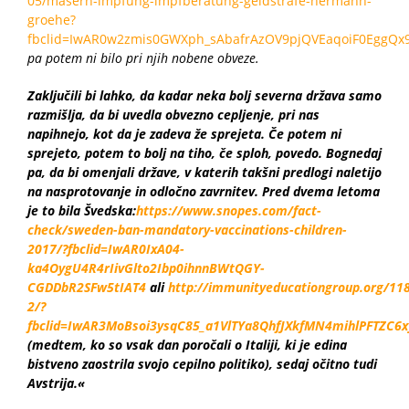
05/masern-impfung-impfberatung-geldstrafe-hermann-
groehe?
fbclid=IwAR0w2zmis0GWXph_sAbafrAzOV9pjQVEaqoiF0EggQx9
pa potem ni bilo pri njih nobene obveze.
Zaključili bi lahko, da kadar neka bolj severna država samo
razmišlja, da bi uvedla obvezno cepljenje, pri nas
napihnejo, kot da je zadeva že sprejeta. Če potem ni
sprejeto, potem to bolj na tiho, če sploh, povedo. Bognedaj
pa, da bi omenjali države, v katerih takšni predlogi naletijo
na nasprotovanje in odločno zavrnitev.
Pred dvema letoma
je to bila Švedska:
https://www.snopes.com/fact-
check/sweden-ban-mandatory-vaccinations-children-
2017/?fbclid=IwAR0IxA04-
ka4OygU4R4rIivGlto2Ibp0ihnnBWtQGY-
CGDDbR2SFw5tIAT4
ali
http://immunityeducationgroup.org/11
2/?
fbclid=IwAR3MoBsoi3ysqC85_a1VlTYa8QhfJXkfMN4mihlPFTZC6
(medtem, ko so vsak dan poročali o Italiji, ki je edina
bistveno zaostrila svojo cepilno politiko), sedaj očitno tudi
Avstrija.«