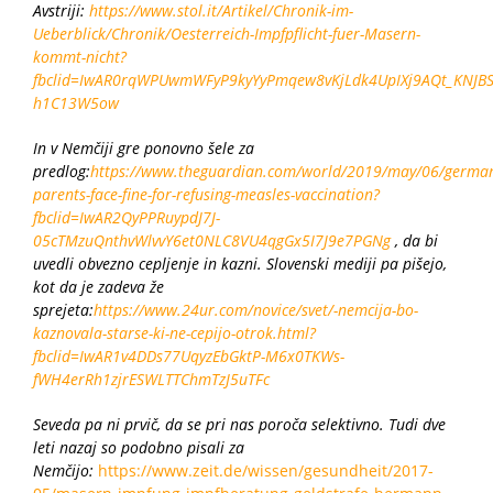
Avstriji:
https://www.stol.it/Artikel/Chronik-im-
Ueberblick/Chronik/Oesterreich-Impfpflicht-fuer-Masern-
kommt-nicht?
fbclid=IwAR0rqWPUwmWFyP9kyYyPmqew8vKjLdk4UpIXj9AQt_KNJBS
h1C13W5ow
In v Nemčiji gre ponovno šele za
predlog:
https://www.theguardian.com/world/2019/may/06/germa
parents-face-fine-for-refusing-measles-vaccination?
fbclid=IwAR2QyPPRuypdJ7J-
05cTMzuQnthvWlvvY6et0NLC8VU4qgGx5I7J9e7PGNg
, da bi
uvedli obvezno cepljenje in kazni. Slovenski mediji pa pišejo,
kot da je zadeva že
sprejeta:
https://www.24ur.com/novice/svet/-nemcija-bo-
kaznovala-starse-ki-ne-cepijo-otrok.html?
fbclid=IwAR1v4DDs77UqyzEbGktP-M6x0TKWs-
fWH4erRh1zjrESWLTTChmTzJ5uTFc
Seveda pa ni prvič, da se pri nas poroča selektivno. Tudi dve
leti nazaj so podobno pisali za
Nemčijo:
https://www.zeit.de/wissen/gesundheit/2017-