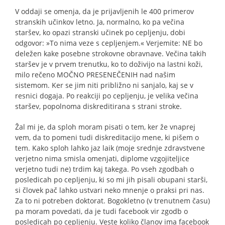
V oddaji se omenja, da je prijavljenih le 400 primerov
stranskih učinkov letno. Ja, normalno, ko pa večina
staršev, ko opazi stranski učinek po cepljenju, dobi
odgovor: »To nima veze s cepljenjem.« Verjemite: NE bo
deležen kake posebne strokovne obravnave. Večina takih
staršev je v prvem trenutku, ko to doživijo na lastni koži,
milo rečeno MOČNO PRESENEČENIH nad našim
sistemom. Ker se jim niti približno ni sanjalo, kaj se v
resnici dogaja. Po reakciji po cepljenju, je velika večina
staršev, popolnoma diskreditirana s strani stroke.
Žal mi je, da sploh moram pisati o tem, ker že vnaprej
vem, da to pomeni tudi diskreditacijo mene, ki pišem o
tem. Kako sploh lahko jaz laik (moje srednje zdravstvene
verjetno nima smisla omenjati, diplome vzgojiteljice
verjetno tudi ne) trdim kaj takega. Po vseh zgodbah o
posledicah po cepljenju, ki so mi jih pisali obupani starši,
si človek pač lahko ustvari neko mnenje o praksi pri nas.
Za to ni potreben doktorat. Bogokletno (v trenutnem času)
pa moram povedati, da je tudi facebook vir zgodb o
posledicah po cepljenju. Veste koliko članov ima facebook