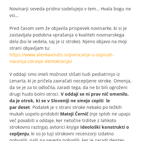
Novinarji seveda pridno sodelujejo v tem… Hvala bogu ne
vsi…
Pred časom sem že objavila prispevek novinarke, ki si je
zastavljala podobna vprašanja o kvaliteti novinarskega
dela (bo le vedela, saj je iz stroke). Njeno objavo na moji
strani objavljam tu:
https://www.alenkavindis.si/porocanje-o-ospicah-
nacenja-zdravje-demokracije/
V oddaji smo imeli možnost slišati tudi pediatrinjo iz
Lenarta, ki je pričela zavračati necepljene otroke. Omenja,
da se je za to odločila, zaradi tega, da ne bi bili ogroženi
drugi hudo bolni otroci.
V oddaji se ni prav nič omenilo,
da je otrok, ki se v Sloveniji ne smejo cepiti
le
par
deset
. Podatek je s strani stroke nekako po težkih
mukah uspelo pridobiti
Mateji Černič
(nje sploh ne upajo
več povabiti v oddaje, ker netočne trditve z lahkoto
strokovno raztrga), avtorici knjige
Ideološki konstrukti o
cepljenju
, ki so jo tuji strokovni recenzorji izdatno
pohvalili, naši pa seveda pohodili, ker je zaradi dejstev