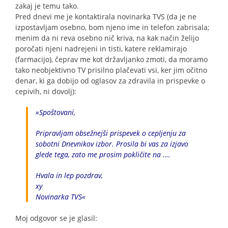
zakaj je temu tako.
Pred dnevi me je kontaktirala novinarka TVS (da je ne
izpostavljam osebno, bom njeno ime in telefon zabrisala;
menim da ni reva osebno nič kriva, na kak način želijo
poročati njeni nadrejeni in tisti, katere reklamirajo
(farmacijo), čeprav me kot državljanko zmoti, da moramo
tako neobjektivno TV prisilno plačevati vsi, ker jim očitno
denar, ki ga dobijo od oglasov za zdravila in prispevke o
cepivih, ni dovolj):
»Spoštovani,
Pripravljam obsežnejši prispevek o cepljenju za
sobotni Dnevnikov izbor. Prosila bi vas za izjavo
glede tega, zato me prosim pokličite na ….
Hvala in lep pozdrav,
xy
Novinarka TVS«
Moj odgovor se je glasil: