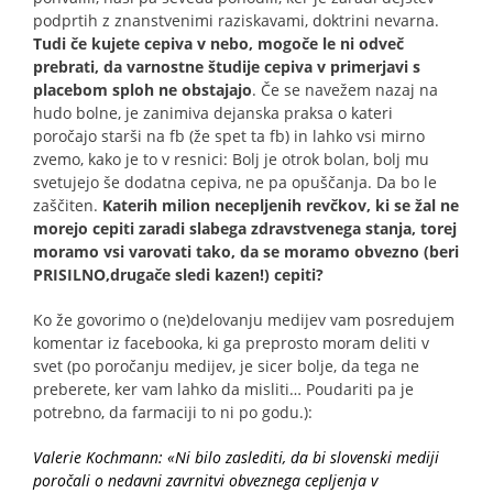
podprtih z znanstvenimi raziskavami, doktrini nevarna.
Tudi če kujete cepiva v nebo, mogoče le ni odveč
prebrati, da varnostne študije cepiva v primerjavi s
placebom sploh ne obstajajo
. Če se navežem nazaj na
hudo bolne, je zanimiva dejanska praksa o kateri
poročajo starši na fb (že spet ta fb) in lahko vsi mirno
zvemo, kako je to v resnici: Bolj je otrok bolan, bolj mu
svetujejo še dodatna cepiva, ne pa opuščanja. Da bo le
zaščiten.
Katerih milion necepljenih revčkov, ki se žal ne
morejo cepiti zaradi slabega zdravstvenega stanja, torej
moramo vsi varovati tako, da se moramo obvezno (beri
PRISILNO,drugače sledi kazen!) cepiti?
Ko že govorimo o (ne)delovanju medijev vam posredujem
komentar iz facebooka, ki ga preprosto moram deliti v
svet (po poročanju medijev, je sicer bolje, da tega ne
preberete, ker vam lahko da misliti… Poudariti pa je
potrebno, da farmaciji to ni po godu.):
Valerie Kochmann: «Ni bilo zaslediti, da bi slovenski mediji
poročali o nedavni zavrnitvi obveznega cepljenja v