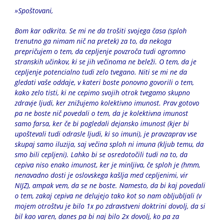
»Spoštovani,
Bom kar odkrita. Se mi ne da trošiti svojega časa (sploh
trenutno ga nimam nič na pretek) za to, da nekoga
prepričujem o tem, da cepljenje povzroča tudi ogromno
stranskih učinkov, ki se jih večinoma ne beleži. O tem, da je
cepljenje potencialno tudi zelo tvegano. Niti se mi ne da
gledati vaše oddaje, v kateri boste ponovno govorili o tem,
kako zelo tisti, ki ne cepimo svojih otrok tvegamo skupno
zdravje ljudi, ker znižujemo kolektivno imunost. Prav gotovo
pa ne boste nič povedali o tem, da je kolektivna imunost
samo farsa, ker če bi pogledali dejansko imunost (kjer bi
upoštevali tudi odrasle ljudi, ki so imuni), je pravzaprav vse
skupaj samo iluzija, saj večina sploh ni imuna (kljub temu, da
smo bili cepljeni). Lahko bi se osredotočili tudi na to, da
cepiva niso enako imunost, ker je minljiva, če sploh je (hmm,
nenavadno dosti je oslovskega kašlja med cepljenimi, vir
NIJZ), ampak vem, da se ne boste. Namesto, da bi kaj povedali
o tem, zakaj cepiva ne delujejo tako kot so nam obljubljali (v
mojem otroštvu je bilo 1x po zdravstveni doktrini dovolj, da si
bil kao varen, danes pa bi naj bilo 2x dovolj, ko pa za