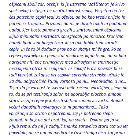
ošpicami zboli zdr. osebje, ki je ustrezno “zaščiteno”, je krivo
spet nekaj tretjega, ne neučinkovitost cepiv). Verjetno bo čez
čas potrebno cepiti vsaj 3x ošpice, da bo kao vredu prijelo in
potem še trajalo… Priznam, da mi je dovolj takih in podobnih
oddaj, kjer boste ponovno grozili z smrtonosnimi ošpicami
kljub minimalni smrtnosti, spregledali pa množico kronično
bolnih ljudi sodobnega časa, ki so taki lahko tudi zaradi
cepiv. In še to bi dodala: prav na bruhanje mi že gre, ko se
cepiva postavlja na piedestal medicine, kljub temu, da ni bilo
narejene niti ene primerjave med zdravjem in smrtnostjo
necepljenih otrok in cepljenih. Le zakaj? Pravi novinar bi se
tudi vprašal, zakaj se pri cepivih spremlja stranske učinke le
30 dni, dolgoročnih študij varnosti pa ni… Nenavadno, a ne…
Tega, da je varnost te svetosti milo rečeno vprašljiva, glede na
to, da se pri testiranju sploh ne uporablja placeba, ampak
staro verzijo cepiv (v katerih so tudi zanimivi zvarki). Ampak
večini današnjih novinarjev to ni pomembno… Taka
vprašanja so očitno nepotrebna, saj je potrebno slepo
zaupati in bog ne daj brati kaj na spletu…Doktor pa ja ve.
Kljub temu, da mi je zadnjič znanka zdravnica stara cca 50 let
povedala, da se oni na medicini v času študija niso kaj prida