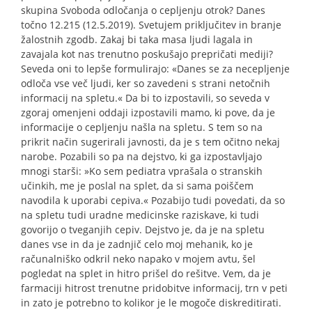
skupina Svoboda odločanja o cepljenju otrok? Danes
točno 12.215 (12.5.2019). Svetujem priključitev in branje
žalostnih zgodb. Zakaj bi taka masa ljudi lagala in
zavajala kot nas trenutno poskušajo prepričati mediji?
Seveda oni to lepše formulirajo: «Danes se za necepljenje
odloča vse več ljudi, ker so zavedeni s strani netočnih
informacij na spletu.« Da bi to izpostavili, so seveda v
zgoraj omenjeni oddaji izpostavili mamo, ki pove, da je
informacije o cepljenju našla na spletu. S tem so na
prikrit način sugerirali javnosti, da je s tem očitno nekaj
narobe. Pozabili so pa na dejstvo, ki ga izpostavljajo
mnogi starši: »Ko sem pediatra vprašala o stranskih
učinkih, me je poslal na splet, da si sama poiščem
navodila k uporabi cepiva.« Pozabijo tudi povedati, da so
na spletu tudi uradne medicinske raziskave, ki tudi
govorijo o tveganjih cepiv. Dejstvo je, da je na spletu
danes vse in da je zadnjič celo moj mehanik, ko je
računalniško odkril neko napako v mojem avtu, šel
pogledat na splet in hitro prišel do rešitve. Vem, da je
farmaciji hitrost trenutne pridobitve informacij, trn v peti
in zato je potrebno to kolikor je le mogoče diskreditirati.