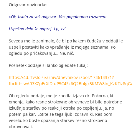
Odgovor novinarke:
»Ok, hvala za vaš odgovor. Vas popolnoma razumem.
Uspešno delo še naprej. Lp, xy”
Seveda me je zanimalo, če bi po kakem čudežu v oddaji le
uspeli postaviti kako vprašanje iz mojega seznama. Po
ogledu po pričakovanju… Ne, nič.
Posnetek oddaje si lahko ogledate tukaj:
https://4d.rtvslo.si/arhiv/dnevnikov-izbor/174614371?
fbclid=IwAR3XZpErXlDtuP5C4Sc6Q2Bt4gx5KMW8ln_KzKFiz8q
Ob ogledu oddaje, me je zbodla izjava dr. Pokorna, ki
omenja, kako resne strokovne obravnave bi bile potrebne
izkušnje staršev po reakciji otroka po cepljenju. Ja, no
potem pa kar. Lotite se tega ljubi zdravniki. Res bom
vesela, ko boste opažanja staršev resno strokovno
obravnavali.