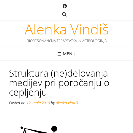
Skip
to
content
Alenka Vindiš
BIORESONANČNA TERAPEVTKA IN ASTROLOGINJA
MENU
Struktura (ne)delovanja
medijev pri poročanju o
cepljenju
Posted on
12. maja 2019
by
Alenka Vindiš