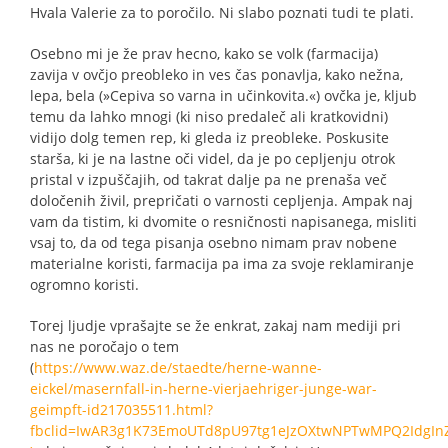
Hvala Valerie za to poročilo. Ni slabo poznati tudi te plati.
Osebno mi je že prav hecno, kako se volk (farmacija)
zavija v ovčjo preobleko in ves čas ponavlja, kako nežna,
lepa, bela (»Cepiva so varna in učinkovita.«) ovčka je, kljub
temu da lahko mnogi (ki niso predaleč ali kratkovidni)
vidijo dolg temen rep, ki gleda iz preobleke. Poskusite
starša, ki je na lastne oči videl, da je po cepljenju otrok
pristal v izpuščajih, od takrat dalje pa ne prenaša več
določenih živil, prepričati o varnosti cepljenja. Ampak naj
vam da tistim, ki dvomite o resničnosti napisanega, misliti
vsaj to, da od tega pisanja osebno nimam prav nobene
materialne koristi, farmacija pa ima za svoje reklamiranje
ogromno koristi.
Torej ljudje vprašajte se že enkrat, zakaj nam mediji pri
nas ne poročajo o tem
(
https://www.waz.de/staedte/herne-wanne-
eickel/masernfall-in-herne-vierjaehriger-junge-war-
geimpft-id217035511.html?
fbclid=IwAR3g1K73EmoUTd8pU97tg1eJzOXtwNPTwMPQ2IdgIn