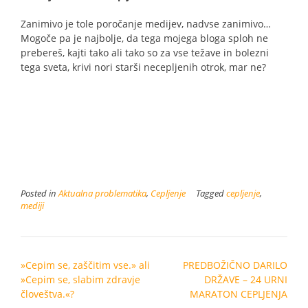
Zanimivo je tole poročanje medijev, nadvse zanimivo…
Mogoče pa je najbolje, da tega mojega bloga sploh ne
prebereš, kajti tako ali tako so za vse težave in bolezni
tega sveta, krivi nori starši necepljenih otrok, mar ne?
Posted in
Aktualna problematika
,
Cepljenje
Tagged
cepljenje
,
mediji
Post
»Cepim se, zaščitim vse.» ali
PREDBOŽIČNO DARILO
navigation
»Cepim se, slabim zdravje
DRŽAVE – 24 URNI
človeštva.«?
MARATON CEPLJENJA