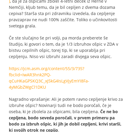
)
, da je za ošpicami zbolel 4-letni deček iz Herne v
Nemčiji, kljub temu, da je bil cepljen z dvema dozama
cepiva? Starša sta pri zdravniku izvedela, da cepljenje
pravzaprav ne nudi 100% zaščite. Toliko o učinkovitosti
svetega grala.
Če ste slučajno še pri volji, pa morda preberete še
študijo, ki govori o tem, da je 1/3 izbruhov ošpic v ZDA v
bistvu cepilnih ošpic, torej tip, ki se uporablja pri
cepljenju. Niso vsi izbruhi zaradi divjega seva ošpic.
https://jcm.asm.org/content/55/3/735?
fbclid=IwAR3hnk2PQ-
qCuHKaGPSKQ3C_xJ5kG4IsLgVjyEmYI8Fa-
4yMGbZWgCl1DKU
Nagradno vprašanje: Ali je potem ravno cepljenje krivo za
izbruhe ošpic? Novinarji tudi ne bodo poročali, če je
oseba, ki je zbolela za ošpicami, bila cepljena.
Če ne bo
cepljena, bodo seveda poročali, v prvem primeru pa
bodo za izbruh ošpic, ki jih je dobil cepljeni, krivi starši,
ki svojih otrok ne cepijo
.